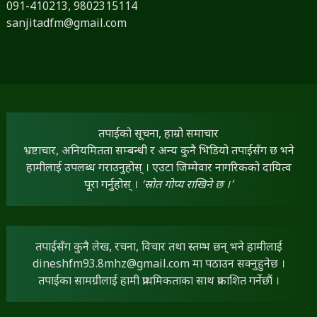
091-410213,
9802315114
sanjitadfm@gmail.com
तपाईंको सूचना, हाम्रो समाचार
भ्रष्टाचार, अनियमितता सम्बन्धी र अन्य कुनै भिडियो तपाईंसँग छ भने
हामीलाई उपलब्ध गराउनुहोस् । एउटा जिम्मेवार नागरिकको दायित्व
पूरा गर्नुहोस् ।
‘स्रोत गोप्य राखिने छ ।’
तपाईंसँग कुनै लेख, रचना, विचार तथा स्तम्भ छन् भने हामीलाई
dineshfm93.8mhz@gmail.com
मा पठाउन सक्नुहुनेछ ।
तपाईंका सामग्रीलाई हामी प्राथमिकताका साथ प्रकाशित गर्नेछौं ।