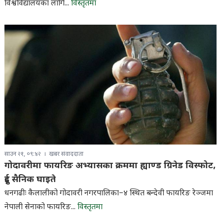
विश्वविद्यालयका लागि...
विस्तृतमा
साउन २१, ०९:४२
खबर संवाददाता
गोदावरीमा फायरिङ अभ्यासका क्रममा ह्याण्ड ग्रिनेड विस्फोट,
दुई सैनिक घाइते
धनगढीः कैलालीको गोदावरी नगरपालिका–४ स्थित बन्देवी फायरिङ रेञ्जमा
नेपाली सेनाको फायरिङ...
विस्तृतमा