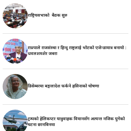
राष्ट्रियसभाको बैठक सुरु
राप्रपाले राजसंस्था र हिन्दु राष्ट्रलाई भोटको एजेन्डामात्र बनायो :
धवलशमशेर जबरा
डिसेम्बरमा बङ्गलादेश फर्कने हसिनाको घोषणा
ट्रम्पको हेलिकप्टर यात्रुवाहक विमानसँग अत्यन्त नजिक पुगेको
घटना छानबिनमा