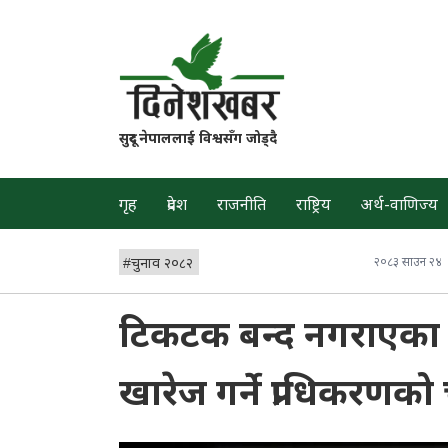
सुदूर नेपाललाई विश्वसँग जोड्दै
गृह
प्रदेश
राजनीति
राष्ट्रिय
अर्थ-वाणिज्य
#
चुनाव २०८२
२०८३ साउन २४
टिकटक बन्द नगराएका इन
खारेज गर्ने प्राधिकरणको