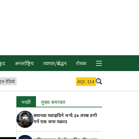
कुद
अन्तर्राष्ट्रिय
व्यापार/प्रर्वद्धन
रोचक
इभ रेडियो
AQI:
114
भर्खरै
मुख्य समाचार
क्यानडा पठाइदिने भन्दै ३७ लाख ठगी
गर्ने एक जना पक्राउ