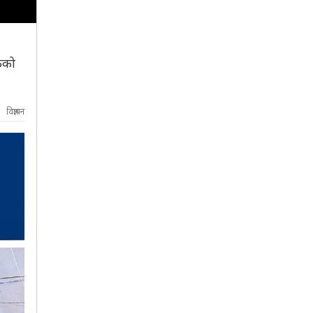
यकको
विज्ञापन