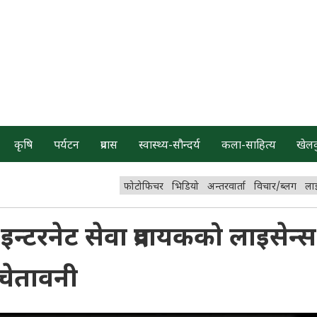
कृषि
पर्यटन
प्रवास
स्वास्थ्य-सौन्दर्य
कला-साहित्य
खेल
फोटोफिचर
भिडियो
अन्तरवार्ता
विचार/ब्लग
ला
्टरनेट सेवा प्रदायकको लाइसेन्स
 चेतावनी