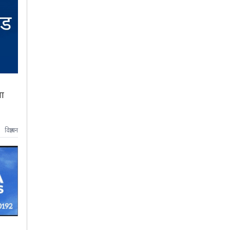
वा
विज्ञापन