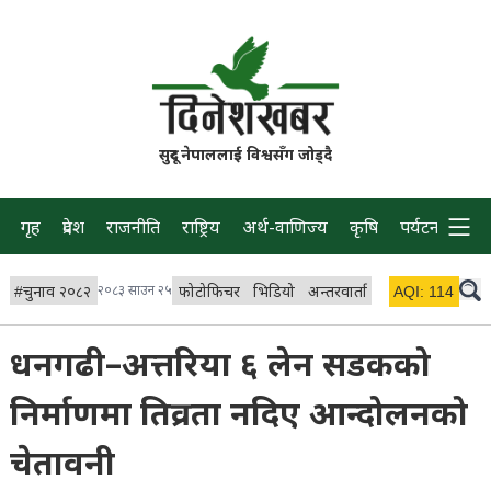
सुदूर नेपाललाई विश्वसँग जोड्दै
गृह
प्रदेश
राजनीति
राष्ट्रिय
अर्थ-वाणिज्य
कृषि
पर्यटन
प्रवास
#
चुनाव २०८२
२०८३ साउन २५
फोटोफिचर
भिडियो
अन्तरवार्ता
विचार/ब्लग
AQI:
114
लाइभ
धनगढी–अत्तरिया ६ लेन सडकको
निर्माणमा तिव्रता नदिए आन्दोलनको
चेतावनी