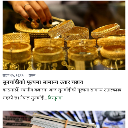
साउन २५, १२:१५
रासस
सुनचाँदीको मूल्यमा सामान्य उतार चढाव
काठमाडौँ: स्थानीय बजारमा आज सुनचाँदीको मूल्यमा सामान्य उतारचढाव
भएको छ। नेपाल सुनचाँदी...
विस्तृतमा