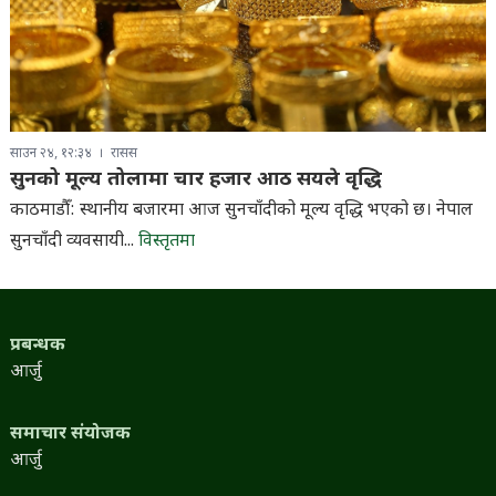
साउन २४, १२:३४
रासस
सुनको मूल्य तोलामा चार हजार आठ सयले वृद्धि
काठमाडौँ: स्थानीय बजारमा आज सुनचाँदीको मूल्य वृद्धि भएको छ। नेपाल
सुनचाँदी व्यवसायी...
विस्तृतमा
प्रबन्धक
आर्जु
समाचार संयोजक
आर्जु