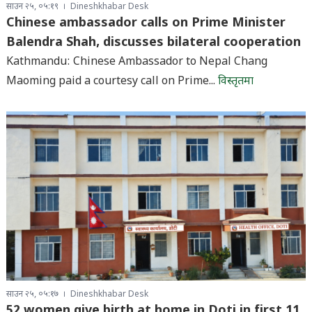
साउन २५, ०५:१९
Dineshkhabar Desk
Chinese ambassador calls on Prime Minister
Balendra Shah, discusses bilateral cooperation
Kathmandu: Chinese Ambassador to Nepal Chang
Maoming paid a courtesy call on Prime...
विस्तृतमा
साउन २५, ०५:१७
Dineshkhabar Desk
52 women give birth at home in Doti in first 11