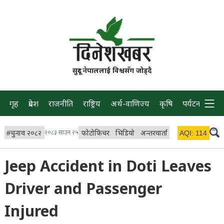
सुदूर नेपाललाई विश्वसँग जोड्दै
गृह
प्रदेश
राजनीति
राष्ट्रिय
अर्थ-वाणिज्य
कृषि
पर्यटन
प्रवास
#
चुनाव २०८२
२०८३ साउन २५
फोटोफिचर
भिडियो
अन्तरवार्ता
विचार/ब्लग
AQI:
114
लाइभ
Jeep Accident in Doti Leaves
Driver and Passenger
Injured