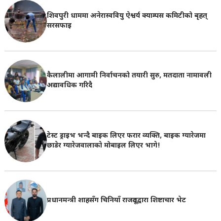
शिवपुरी धाममा अनेरास्ववियु ऐश्वर्य क्याम्पस कमिटीको बृहत्
सरसफाइ
कैलालीमा आगामी निर्वाचनको तयारी सुरु, मतदाता नामावली
अद्यावधिक गरिदै
टेस्ट ड्राइभ भन्दै बाइक लिएर फरार व्यक्ति, बाइक ग्यारेजमा
छाडेर ग्यारेजवालाकाे मोबाइल लिएर भागे!
प्रधानमन्त्री शाहसँग चिनियाँ राजदूतद्वारा शिष्टाचार भेट