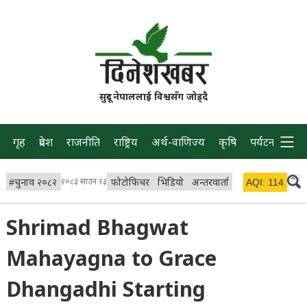
सुदूर नेपाललाई विश्वसँग जोड्दै
गृह
प्रदेश
राजनीति
राष्ट्रिय
अर्थ-वाणिज्य
कृषि
पर्यटन
प्रवास
#
चुनाव २०८२
२०८३ साउन २३
फोटोफिचर
भिडियो
अन्तरवार्ता
विचार/ब्लग
AQI:
114
लाइभ 
Shrimad Bhagwat
Mahayagna to Grace
Dhangadhi Starting