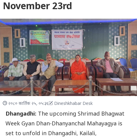
November 23rd
२०८० कार्तिक २५, ०५:३६
Dineshkhabar Desk
Dhangadhi:
The upcoming Shrimad Bhagwat
Week Gyan Dhan-Dhanyanchal Mahayagya is
set to unfold in Dhangadhi, Kailali,