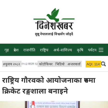
सुदूर नेपाललाई विश्वसँग जोड्दै
गृह
प्रदेश
राजनीति
राष्ट्रिय
अर्थ-वाणिज्य
कृषि
पर्यटन
प्रवास
#
चुनाव २०८२
२०८३ साउन २३
फोटोफिचर
भिडियो
अन्तरवार्ता
विचार/ब्लग
AQI:
114
लाइभ 
राष्ट्रिय गौरवको आयोजनाका रुपमा
क्रिकेट रङ्गशाला बनाइने