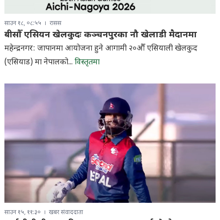
साउन १८, ०८:५५
रासस
बीसौँ एसियन खेलकुदः कञ्चनपुरका नौ खेलाडी मैदानमा
महेन्द्रनगर: जापानमा आयोजना हुने आगामी २०औँ एसियाली खेलकुद
(एसियाड) मा नेपालको...
विस्तृतमा
साउन १५, ११:३०
खबर संवाददाता