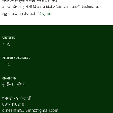
नेदरल्यान्ड्सविरुद्ध ब्याटिङ गर्दै
काठमाडौँ: आइसिसी विश्वकप क्रिकेट लिग २ को आठौँ त्रिकोणात्मक
श्रृङ्खलाअन्तर्गत नेपालले...
विस्तृतमा
प्रबन्धक
आर्जु
समाचार संयोजक
आर्जु
सम्पादक
बुन्दीलाल चौधरी
धनगढी - ४, कैलाली
091-410210
dineshfm93.8mhz@gmail.com