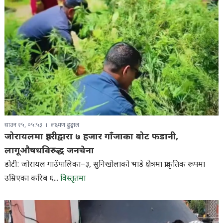
साउन २५, ०५:५३
लक्ष्मण ढुङ्गाल
जोरायलमा प्रहरीद्वारा ७ हजार गाँजाका बोट फडानी,
लागूऔषधविरुद्ध जनचेना
डोटी: जोरायल गाउँपालिका–३, सुनिखोलाको भाडे क्षेत्रमा प्राकृतिक रूपमा
उम्रिएका करिब ६...
विस्तृतमा