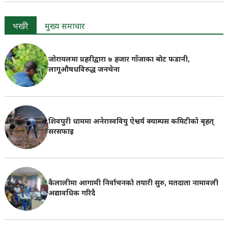
भर्खरै
मुख्य समाचार
जोरायलमा प्रहरीद्वारा ७ हजार गाँजाका बोट फडानी,
लागूऔषधविरुद्ध जनचेना
शिवपुरी धाममा अनेरास्ववियु ऐश्वर्य क्याम्पस कमिटीको बृहत्
सरसफाइ
कैलालीमा आगामी निर्वाचनको तयारी सुरु, मतदाता नामावली
अद्यावधिक गरिदै