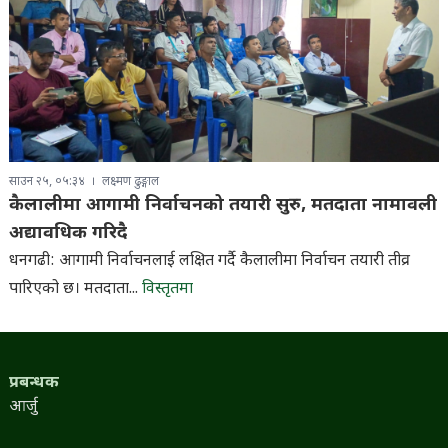
साउन २५, ०५:३४
लक्ष्मण ढुङ्गाल
कैलालीमा आगामी निर्वाचनको तयारी सुरु, मतदाता नामावली
अद्यावधिक गरिदै
धनगढी: आगामी निर्वाचनलाई लक्षित गर्दै कैलालीमा निर्वाचन तयारी तीव्र
पारिएको छ। मतदाता...
विस्तृतमा
प्रबन्धक
आर्जु