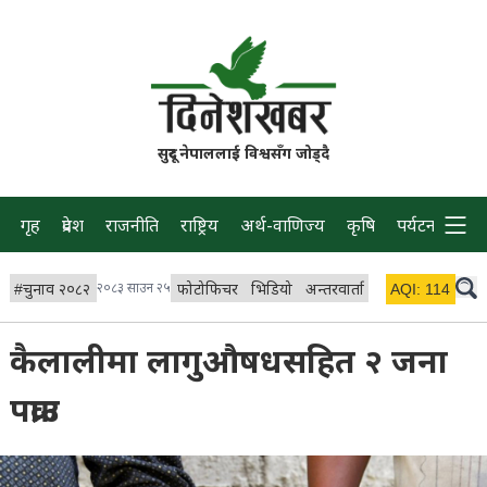
सुदूर नेपाललाई विश्वसँग जोड्दै
गृह
प्रदेश
राजनीति
राष्ट्रिय
अर्थ-वाणिज्य
कृषि
पर्यटन
प्रवास
#
चुनाव २०८२
२०८३ साउन २५
फोटोफिचर
भिडियो
अन्तरवार्ता
विचार/ब्लग
AQI:
114
लाइभ
कैलालीमा लागुऔषधसहित २ जना
पक्राउ