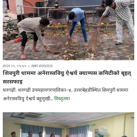
साउन २५, ०५:४५
खबर संवाददाता
शिवपुरी धाममा अनेरास्ववियु ऐश्वर्य क्याम्पस कमिटीको बृहत्
सरसफाइ
धनगढी: धनगढी उपमहानगरपालिका–४, उत्तरबेहडीस्थित शिवपुरी धाममा
अनेरास्ववियु ऐश्वर्य बहुमुखी...
विस्तृतमा