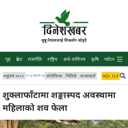
सुदूर नेपाललाई विश्वसँग जोड्दै
गृह
प्रदेश
राजनीति
राष्ट्रिय
अर्थ-वाणिज्य
कृषि
पर्यटन
प्रवास
#
चुनाव २०८२
२०८३ साउन २३
फोटोफिचर
भिडियो
अन्तरवार्ता
विचार/ब्लग
AQI:
114
लाइभ 
शुक्लाफाँटामा शङ्कास्पद अवस्थामा
महिलाको शव फेला