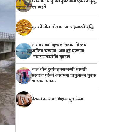
ग्वार्कोमा यात्रु बस दुर्घटनामा एकको मृत्यु,
१९ घाइते
सुनको मोल तोलामा आठ हजारले वृद्धि
नारायणगढ–बुटवल सडक विस्तार
अन्तिम चरणमा: अब दुई घण्टामा
नारायणगढदेखि बुटवल
बाल यौन दुर्व्यवहारसम्बन्धी सामग्री
प्रसारण गरेको आरोपमा दार्चुलाका युवक
भारतमा पक्राउ
डेराको कोठामा शिक्षक मृत फेला