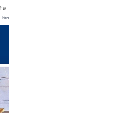
को छ।
विज्ञापन