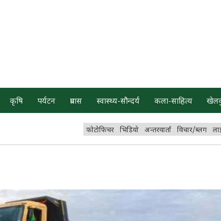
कृषि
पर्यटन
प्रवास
स्वास्थ्य-सौन्दर्य
कला-साहित्य
खेल
फोटोफिचर
भिडियो
अन्तरवार्ता
विचार/ब्लग
ला
!