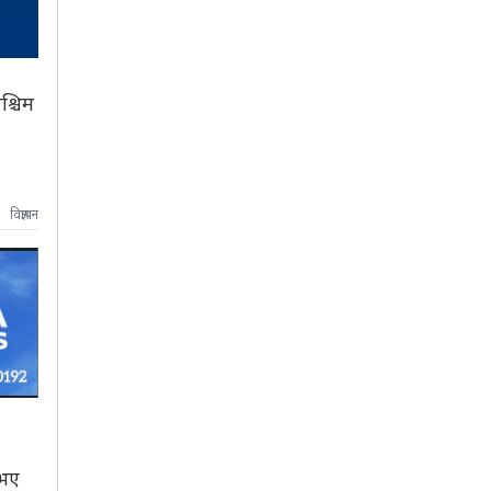
श्चिम
विज्ञापन
 भए