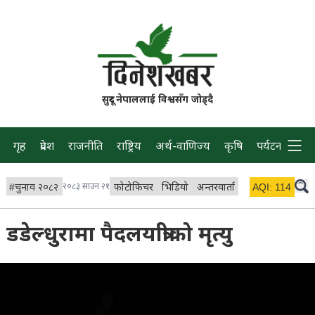
सुदूर नेपाललाई विश्वसँग जोड्दै
गृह
प्रदेश
राजनीति
राष्ट्रिय
अर्थ-वाणिज्य
कृषि
पर्यटन
प्रवास
#
चुनाव २०८२
२०८३ साउन २१
फोटोफिचर
भिडियो
अन्तरवार्ता
विचार/ब्लग
AQI:
114
लाइभ 
डडेल्धुरामा पैदलयात्रीको मृत्यु