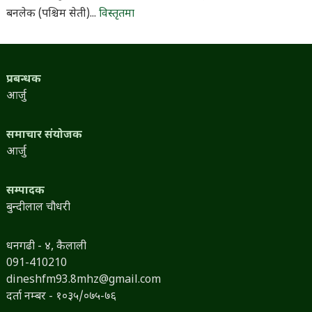
बनलेक (पश्चिम सेती)...
विस्तृतमा
प्रबन्धक
आर्जु
समाचार संयोजक
आर्जु
सम्पादक
बुन्दीलाल चौधरी
धनगढी - ४, कैलाली
091-410210
dineshfm93.8mhz@gmail.com
दर्ता नम्बर - १०३५/०७५-७६