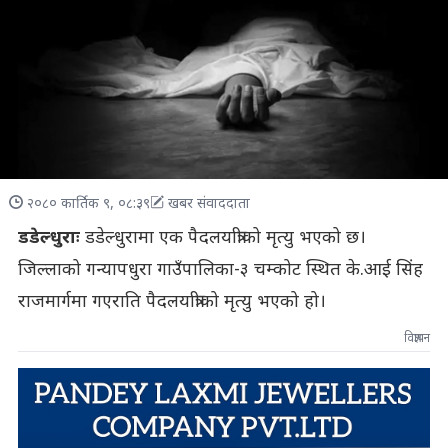
२०८० कार्तिक ९, ०८:३९
खबर संवाददाता
डडेल्धुराः
डडेल्धुरामा एक पैदलयात्रीको मृत्यु भएको छ।
जिल्लाको गन्यापधुरा गाउँपालिका-३ चम्कोट स्थित के.आई सिंह
राजमार्गमा गएराति पैदलयात्रीको मृत्यु भएको हो।
विज्ञापन