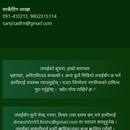
मार्केटिंग शाखा
091-410213,
9802315114
sanjitadfm@gmail.com
तपाईंको सूचना, हाम्रो समाचार
भ्रष्टाचार, अनियमितता सम्बन्धी र अन्य कुनै भिडियो तपाईंसँग छ भने
हामीलाई उपलब्ध गराउनुहोस् । एउटा जिम्मेवार नागरिकको दायित्व
पूरा गर्नुहोस् ।
‘स्रोत गोप्य राखिने छ ।’
तपाईंसँग कुनै लेख, रचना, विचार तथा स्तम्भ छन् भने हामीलाई
dineshfm93.8mhz@gmail.com
मा पठाउन सक्नुहुनेछ ।
तपाईंका सामग्रीलाई हामी प्राथमिकताका साथ प्रकाशित गर्नेछौं ।