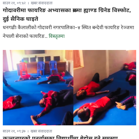
साउन २१, ०९:४२
खबर संवाददाता
गोदावरीमा फायरिङ अभ्यासका क्रममा ह्याण्ड ग्रिनेड विस्फोट,
दुई सैनिक घाइते
धनगढीः कैलालीको गोदावरी नगरपालिका–४ स्थित बन्देवी फायरिङ रेञ्जमा
नेपाली सेनाको फायरिङ...
विस्तृतमा
साउन २१, ०९:३७
खबर संवाददाता
कञ्चनपुरको पुनर्वासका विद्यार्थीमा बेहोस हुने समस्या,