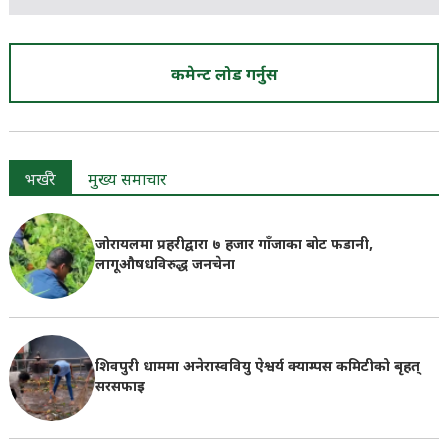
कमेन्ट लोड गर्नुस
भर्खरै
मुख्य समाचार
जोरायलमा प्रहरीद्वारा ७ हजार गाँजाका बोट फडानी,
लागूऔषधविरुद्ध जनचेना
शिवपुरी धाममा अनेरास्ववियु ऐश्वर्य क्याम्पस कमिटीको बृहत्
सरसफाइ