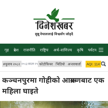
सुदूर नेपाललाई विश्वसँग जोड्दै
गृह
प्रदेश
राजनीति
राष्ट्रिय
अर्थ-वाणिज्य
कृषि
पर्यटन
प्रवास
#
चुनाव २०८२
२०८३ साउन २५
फोटोफिचर
भिडियो
अन्तरवार्ता
विचार/ब्लग
AQI:
114
लाइभ
कञ्चनपुरमा गोहीको आक्रमणबाट एक
महिला घाइते