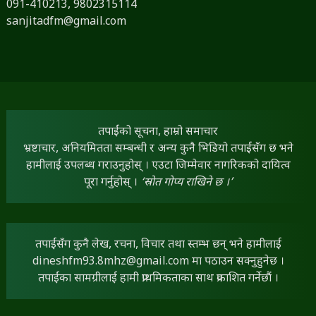
091-410213,
9802315114
sanjitadfm@gmail.com
तपाईंको सूचना, हाम्रो समाचार
भ्रष्टाचार, अनियमितता सम्बन्धी र अन्य कुनै भिडियो तपाईंसँग छ भने
हामीलाई उपलब्ध गराउनुहोस् । एउटा जिम्मेवार नागरिकको दायित्व
पूरा गर्नुहोस् ।
‘स्रोत गोप्य राखिने छ ।’
तपाईंसँग कुनै लेख, रचना, विचार तथा स्तम्भ छन् भने हामीलाई
dineshfm93.8mhz@gmail.com
मा पठाउन सक्नुहुनेछ ।
तपाईंका सामग्रीलाई हामी प्राथमिकताका साथ प्रकाशित गर्नेछौं ।