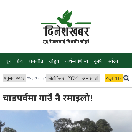
सुदूर नेपाललाई विश्वसँग जोड्दै
गृह
प्रदेश
राजनीति
राष्ट्रिय
अर्थ-वाणिज्य
कृषि
पर्यटन
प्रवास
#
चुनाव २०८२
२०८३ साउन २२
फोटोफिचर
भिडियो
अन्तरवार्ता
विचार/ब्लग
AQI:
114
लाइभ 
चाडपर्वमा गाउँ नै रमाइलो!