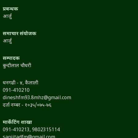
प्रबन्धक
आर्जु
समाचार संयोजक
आर्जु
सम्पादक
बुन्दीलाल चौधरी
धनगढी - ४, कैलाली
091-410210
dineshfm93.8mhz@gmail.com
दर्ता नम्बर - १०३५/०७५-७६
मार्केटिंग शाखा
091-410213,
9802315114
sanjitadfm@gmail.com