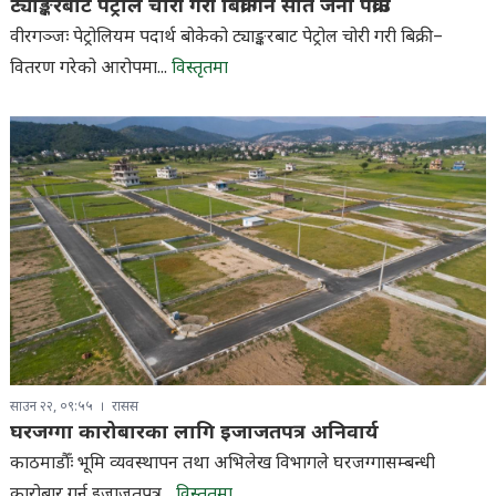
ट्याङ्करबाट पेट्रोल चोरी गरी बिक्री गर्ने सात जना पक्राउ
वीरगञ्जः पेट्रोलियम पदार्थ बोकेको ट्याङ्करबाट पेट्रोल चोरी गरी बिक्री–
वितरण गरेको आरोपमा...
विस्तृतमा
साउन २२, ०९:५५
रासस
घरजग्गा कारोबारका लागि इजाजतपत्र अनिवार्य
काठमाडौँः भूमि व्यवस्थापन तथा अभिलेख विभागले घरजग्गासम्बन्धी
कारोबार गर्न इजाजतपत्र...
विस्तृतमा