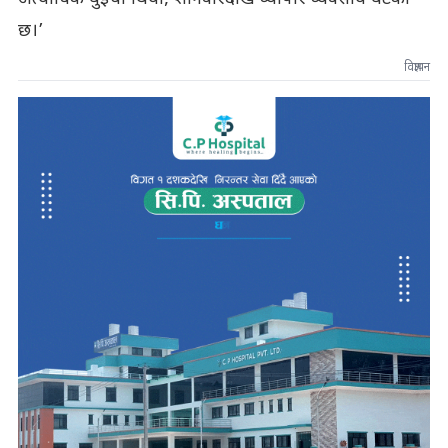
छ।’
विज्ञापन