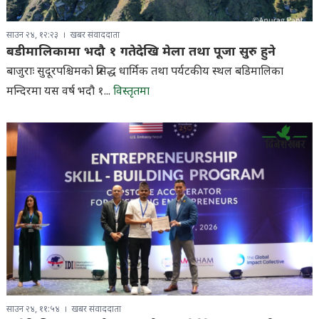
साउन २४, १२:२३
खबर संवाददाता
बडीमालिकामा भदौ १ गतेदेखि मेला तथा पूजा सुरु हुने
बाजुराः सुदूरपश्चिमको प्रसिद्ध धार्मिक तथा पर्यटकीय स्थल बडिमालिका
मन्दिरमा यस वर्ष भदौ १...
विस्तृतमा
साउन २४, ११:५४
खबर संवाददाता