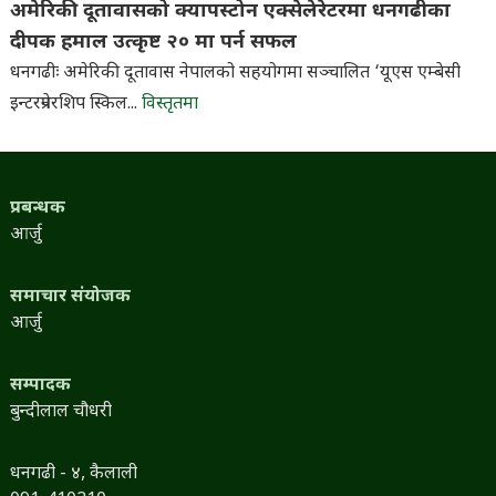
अमेरिकी दूतावासको क्यापस्टोन एक्सेलेरेटरमा धनगढीका
दीपक हमाल उत्कृष्ट २० मा पर्न सफल
धनगढीः अमेरिकी दूतावास नेपालको सहयोगमा सञ्चालित ‘यूएस एम्बेसी
इन्टरप्रेनरशिप स्किल...
विस्तृतमा
प्रबन्धक
आर्जु
समाचार संयोजक
आर्जु
सम्पादक
बुन्दीलाल चौधरी
धनगढी - ४, कैलाली