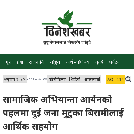
सुदूर नेपाललाई विश्वसँग जोड्दै
गृह
प्रदेश
राजनीति
राष्ट्रिय
अर्थ-वाणिज्य
कृषि
पर्यटन
प्रवास
#
चुनाव २०८२
२०८३ साउन २४
फोटोफिचर
भिडियो
अन्तरवार्ता
विचार/ब्लग
AQI:
114
लाइभ
सामाजिक अभियान्ता आर्यनको
पहलमा दुई जना मुटुका बिरामीलाई
आर्थिक सहयोग