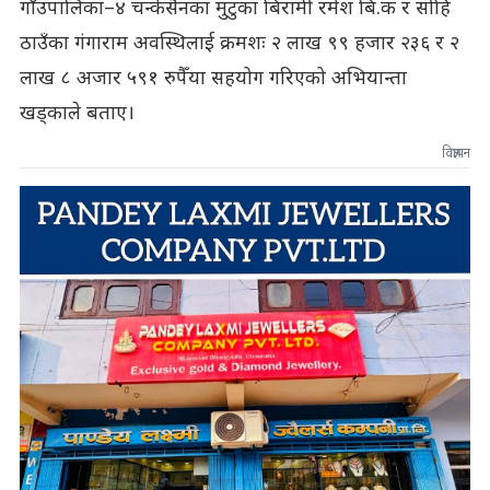
गाँउपालिका–४ चन्केसैनका मुटुका बिरामी रमेश बि.क र सोहि
ठाउँका गंगाराम अवस्थिलाई क्रमशः २ लाख ९९ हजार २३६ र २
लाख ८ अजार ५९१ रुपैँया सहयोग गरिएको अभियान्ता
खड्काले बताए।
विज्ञापन