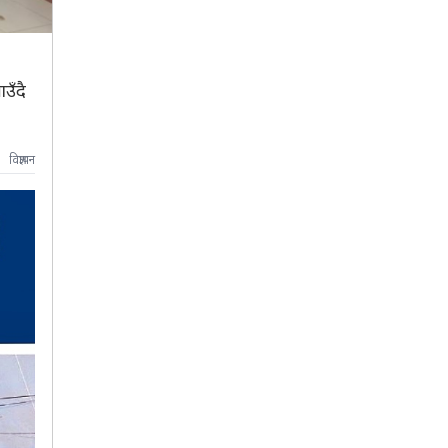
उँदै
विज्ञापन