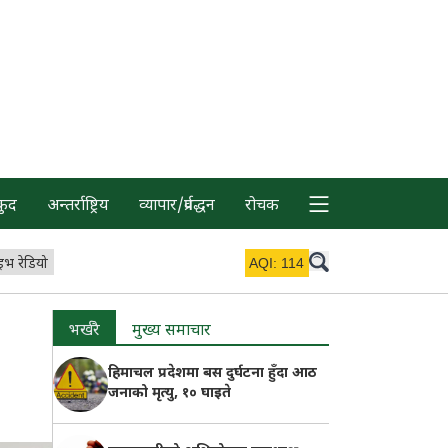
कुद
अन्तर्राष्ट्रिय
व्यापार/प्रर्वद्धन
रोचक
इभ रेडियो
AQI:
114
भर्खरै
मुख्य समाचार
हिमाचल प्रदेशमा बस दुर्घटना हुँदा आठ
जनाको मृत्यु, १० घाइते