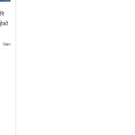
गि
हेको
विज्ञापन