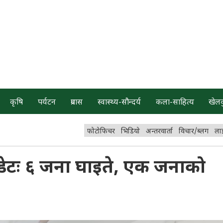
कृषि
पर्यटन
प्रवास
स्वास्थ्य-सौन्दर्य
कला-साहित्य
खेल
फोटोफिचर
भिडियो
अन्तरवार्ता
विचार/ब्लग
ला
पडेटः ६ जना घाइते, एक जनाको