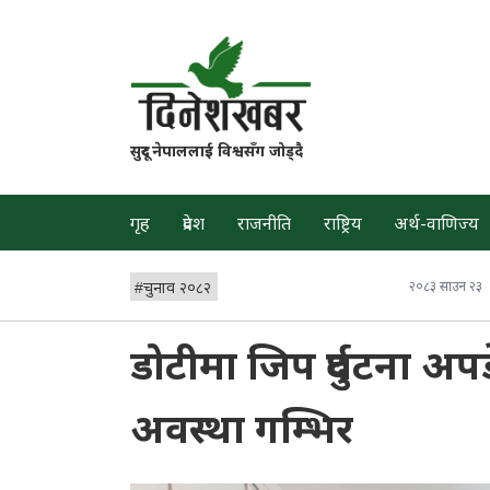
सुदूर नेपाललाई विश्वसँग जोड्दै
गृह
प्रदेश
राजनीति
राष्ट्रिय
अर्थ-वाणिज्य
#
चुनाव २०८२
२०८३ साउन २३
डोटीमा जिप दुर्घटना अ
अवस्था गम्भिर