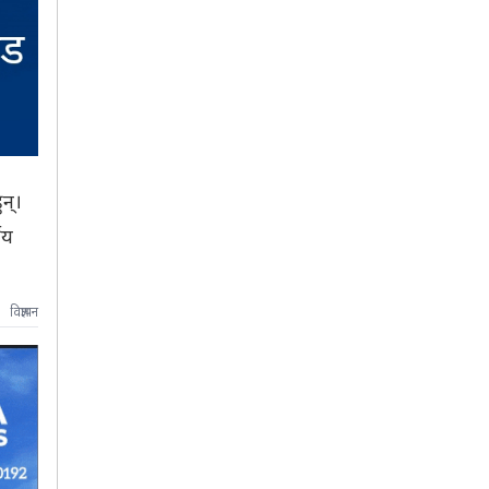
न्।
ीय
विज्ञापन