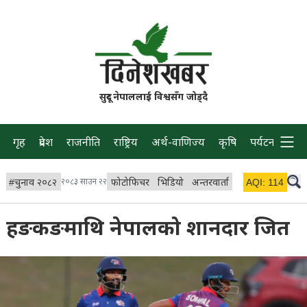
सुदूर नेपाललाई विश्वसँग जोड्दै
गृह
प्रदेश
राजनीति
राष्ट्रिय
अर्थ-वाणिज्य
कृषि
पर्यटन
प्रवास
#
चुनाव २०८२
२०८३ साउन २२
फोटोफिचर
भिडियो
अन्तरवार्ता
विचार/ब्लग
AQI:
114
लाइभ 
हङकङमाथि नेपालको शानदार जित