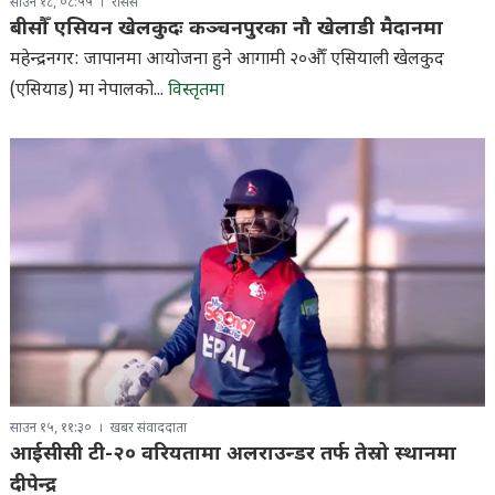
साउन १८, ०८:५५
रासस
बीसौँ एसियन खेलकुदः कञ्चनपुरका नौ खेलाडी मैदानमा
महेन्द्रनगर: जापानमा आयोजना हुने आगामी २०औँ एसियाली खेलकुद
(एसियाड) मा नेपालको...
विस्तृतमा
साउन १५, ११:३०
खबर संवाददाता
आईसीसी टी-२० वरियतामा अलराउन्डर तर्फ तेस्रो स्थानमा
दीपेन्द्र