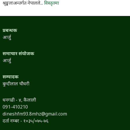
श्रृङ्खलाअन्तर्गत नेपालले...
विस्तृतमा
प्रबन्धक
आर्जु
समाचार संयोजक
आर्जु
सम्पादक
बुन्दीलाल चौधरी
धनगढी - ४, कैलाली
091-410210
dineshfm93.8mhz@gmail.com
दर्ता नम्बर - १०३५/०७५-७६