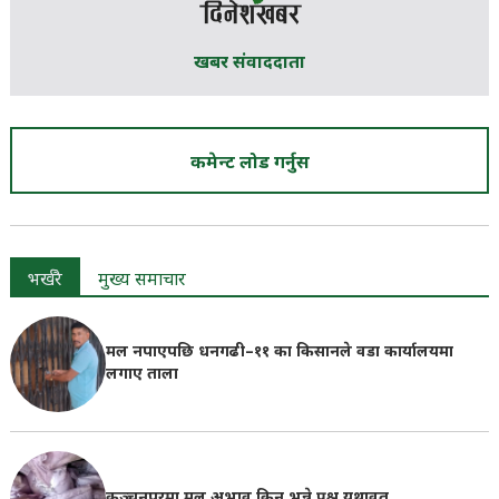
खबर संवाददाता
कमेन्ट लोड गर्नुस
भर्खरै
मुख्य समाचार
मल नपाएपछि धनगढी–११ का किसानले वडा कार्यालयमा
लगाए ताला
कञ्चनपुरमा मल अभाव किन भन्ने प्रश्न यथावत