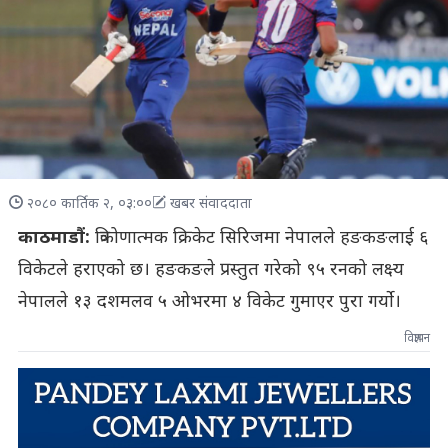
२०८० कार्तिक २, ०३:००
खबर संवाददाता
काठमाडौं:
त्रिकोणात्मक क्रिकेट सिरिजमा नेपालले हङकङलाई ६
विकेटले हराएको छ। हङकङले प्रस्तुत गरेको ९५ रनको लक्ष्य
नेपालले १३ दशमलव ५ ओभरमा ४ विकेट गुमाएर पुरा गर्यो।
विज्ञापन