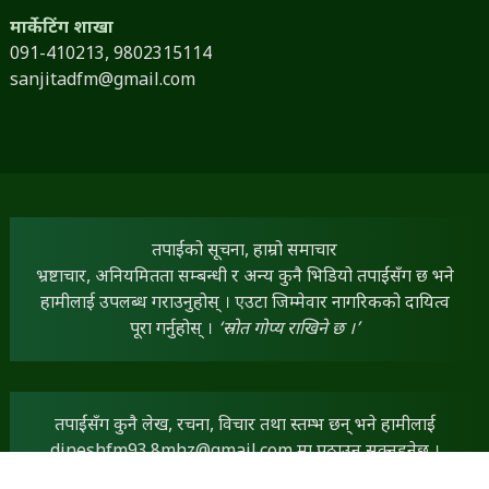
मार्केटिंग शाखा
091-410213,
9802315114
sanjitadfm@gmail.com
तपाईंको सूचना, हाम्रो समाचार
भ्रष्टाचार, अनियमितता सम्बन्धी र अन्य कुनै भिडियो तपाईंसँग छ भने
हामीलाई उपलब्ध गराउनुहोस् । एउटा जिम्मेवार नागरिकको दायित्व
पूरा गर्नुहोस् ।
‘स्रोत गोप्य राखिने छ ।’
तपाईंसँग कुनै लेख, रचना, विचार तथा स्तम्भ छन् भने हामीलाई
dineshfm93.8mhz@gmail.com
मा पठाउन सक्नुहुनेछ ।
तपाईंका सामग्रीलाई हामी प्राथमिकताका साथ प्रकाशित गर्नेछौं ।