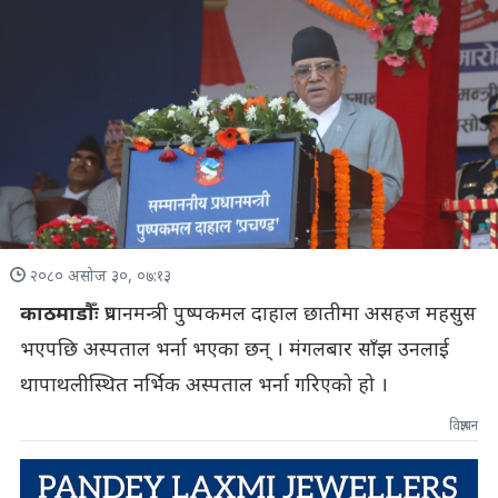
२०८० असोज ३०, ०७:१३
काठमाडौँः
प्रधानमन्त्री पुष्पकमल दाहाल छातीमा असहज महसुस
भएपछि अस्पताल भर्ना भएका छन् । मंगलबार साँझ उनलाई
थापाथलीस्थित नर्भिक अस्पताल भर्ना गरिएको हो ।
विज्ञापन