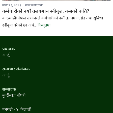
साउन २१, ०२:०३
खबर संवाददाता
कर्मचारीको नयाँ तलबमान स्वीकृत, कसको कति?
काठमाडौँः नेपाल सरकारले कर्मचारीको नयाँ तलबमान, ग्रेड तथा सुविधा
स्वीकृत गरेको छ। अर्थ...
विस्तृतमा
प्रबन्धक
आर्जु
समाचार संयोजक
आर्जु
सम्पादक
बुन्दीलाल चौधरी
धनगढी - ४, कैलाली