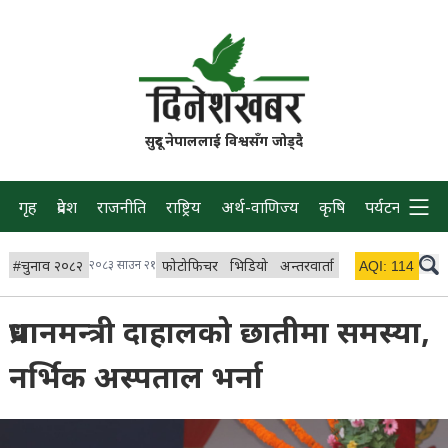
सुदूर नेपाललाई विश्वसँग जोड्दै
गृह
प्रदेश
राजनीति
राष्ट्रिय
अर्थ-वाणिज्य
कृषि
पर्यटन
प्रवास
#
चुनाव २०८२
२०८३ साउन २१
फोटोफिचर
भिडियो
अन्तरवार्ता
विचार/ब्लग
AQI:
114
लाइभ 
प्रधानमन्त्री दाहालको छातीमा समस्या,
नर्भिक अस्पताल भर्ना