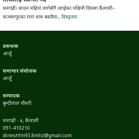
तिजलाइ स्वागत गर्दै
धनगढी। साउन महिना लागेसँगै तराईका पश्चिमी जिल्ला कैलाली–
कञ्चनपुरका राना थारु बस्तीमा...
विस्तृतमा
प्रबन्धक
आर्जु
समाचार संयोजक
आर्जु
सम्पादक
बुन्दीलाल चौधरी
धनगढी - ४, कैलाली
091-410210
dineshfm93.8mhz@gmail.com