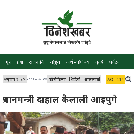
सुदूर नेपाललाई विश्वसँग जोड्दै
गृह
प्रदेश
राजनीति
राष्ट्रिय
अर्थ-वाणिज्य
कृषि
पर्यटन
प्रवास
#
चुनाव २०८२
२०८३ साउन २४
फोटोफिचर
भिडियो
अन्तरवार्ता
विचार/ब्लग
AQI:
114
लाइभ
प्रधानमन्त्री दाहाल कैलाली आइपुगे