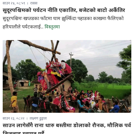
साउन २४, ०८:५९
रासस
सुदूरपश्चिमको पर्यटन नीति एकातिर, बजेटको बाटो अर्कैतिर
सुदूरपश्चिमः खप्तडका फाँटमा घाम झुल्किँदा पहाडका काखमा फैलिएको
हरियालीले पर्यटकलाई...
विस्तृतमा
साउन २३, ०८:२२
लक्ष्मण ढुङ्गाल
साउन लागेसँगै राना थारु बस्तीमा डोलाको रौनक, मौलिक पर्व