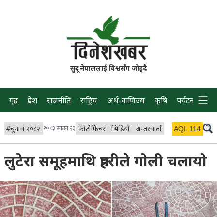
सुदूर नेपाललाई विश्वसँग जोड्दै
गृह
प्रदेश
राजनीति
राष्ट्रिय
अर्थ-वाणिज्य
कृषि
पर्यटन
प्रवास
#
चुनाव २०८२
२०८३ साउन २३
फोटोफिचर
भिडियो
अन्तरवार्ता
विचार/ब्लग
AQI:
114
लाइभ 
लुटेरा समूहमाथि प्रहरीले गोली चलायो