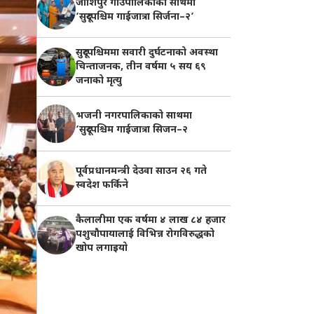
जोशिपुर गाउँपालिकाको साथमा
‘सुदूरपश्चिम गाईजात्रा सिर्जना–२’
सुदूरपश्चिममा सवारी दुर्घटनाको अवस्था
चिन्ताजनक, तीन वर्षमा ५ सय ६९
जनाको मृत्यु
भजनी नगरपालिकाको साथमा
‘सुदूरपश्चिम गाईजात्रा सिजन–२
पूर्वप्रधानमन्त्री देउवा साउन २६ गते
स्वदेश फर्किने
कैलालीमा एक वर्षमा ४ लाख ८४ हजार
पशुचौपायालाई विभिन्न रोगविरुद्धको
खोप लगाइयाे