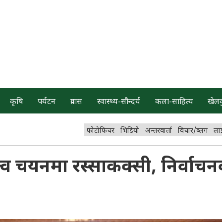
कृषि
पर्यटन
प्रवास
स्वास्थ्य-सौन्दर्य
कला-साहित्य
खेल
फोटोफिचर
भिडियो
अन्तरवार्ता
विचार/ब्लग
ला
तृत्व चयनमा रस्साकक्सी, निर्वाच