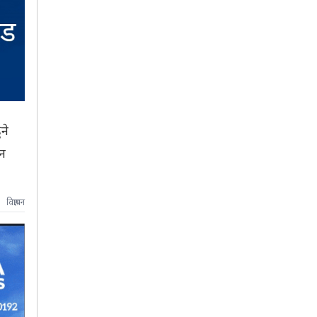
ने
ेन
विज्ञापन