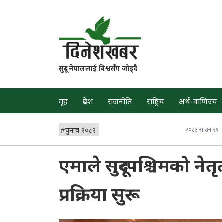
सुदूर नेपाललाई विश्वसँग जोड्दै
गृह
प्रदेश
राजनीति
राष्ट्रिय
अर्थ-वाणिज्य
#
चुनाव २०८२
२०८३ साउन २१
एमाले सुदूरपश्चिमको ने
प्रक्रिया सुरू