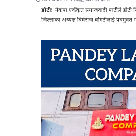
२०८० असोज २१, ०५:३३
खबर संवाददाता
डोटीः
नेकपा एकीकृत समाजवादी पार्टीले डोटी 
जिल्लाका अध्यक्ष दिर्घराज बोगटीलाई पदमुक्त गरे