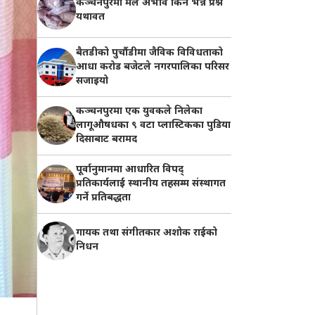
कञ्चनपुरमा मल अभाव किन भन्ने प्रश्न
यथावत
बैतडीको पुर्चौडीमा जैविक विविधताको
आधा करोड बजेटले नगरपालिका परिसर
सजाइयो
कञ्चनपुरमा एक युवकले निलेका
लागूऔषधका ९ वटा प्लास्टिकका पुडिया
दिसाबाट बरामद
पूर्वानुमानमा आधारित विपद्
प्रतिकार्यलाई स्थानीय तहसम्म संस्थागत
गर्ने प्रतिबद्धता
गायक तथा संगीतकार अशोक राईको
निधन