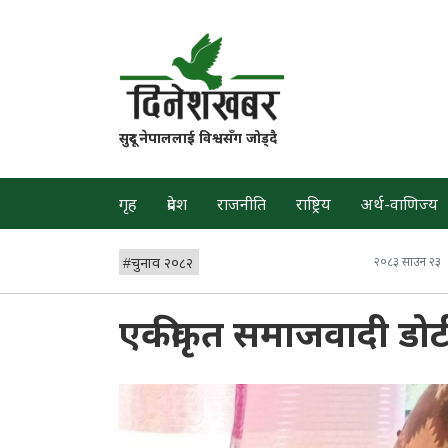
सुदूर नेपाललाई विश्वसँग जोड्दै
गृह
प्रदेश
राजनीति
राष्ट्रिय
अर्थ-वाणिज्य
#
चुनाव २०८२
२०८३ साउन २३
एकीकृत समाजवादी डोटी