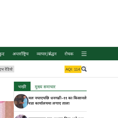
कुद
अन्तर्राष्ट्रिय
व्यापार/प्रर्वद्धन
रोचक
इभ रेडियो
AQI:
114
भर्खरै
मुख्य समाचार
मल नपाएपछि धनगढी–११ का किसानले
वडा कार्यालयमा लगाए ताला