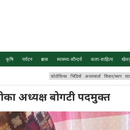
कृषि
पर्यटन
प्रवास
स्वास्थ्य-सौन्दर्य
कला-साहित्य
खेल
फोटोफिचर
भिडियो
अन्तरवार्ता
विचार/ब्लग
ला
का अध्यक्ष बोगटी पदमुक्त