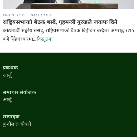
साउन २१, ०८:१४
खबर संवाददाता
राष्ट्रियसभाको बैठक बस्दै, गृहमन्त्री गुरुङले जवाफ दिने
काठमाडौँः सङ्घीय संसद्, राष्ट्रियसभाको बैठक बिहीबार बस्दैछ। अपराह्न १ः१५
बजे सिंहदरबारमा...
विस्तृतमा
प्रबन्धक
आर्जु
समाचार संयोजक
आर्जु
सम्पादक
बुन्दीलाल चौधरी