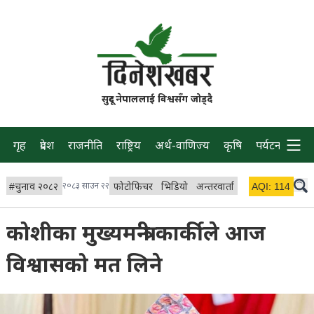
सुदूर नेपाललाई विश्वसँग जोड्दै
गृह
प्रदेश
राजनीति
राष्ट्रिय
अर्थ-वाणिज्य
कृषि
पर्यटन
प्रवास
#
चुनाव २०८२
२०८३ साउन २२
फोटोफिचर
भिडियो
अन्तरवार्ता
विचार/ब्लग
AQI:
114
लाइभ 
कोशीका मुख्यमन्त्री कार्कीले आज
विश्वासको मत लिने