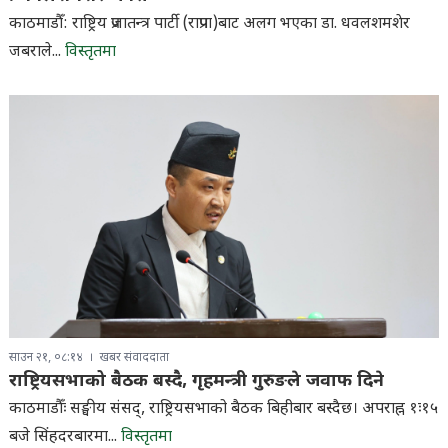
काठमाडौँ: राष्ट्रिय प्रजातन्त्र पार्टी (राप्रपा)बाट अलग भएका डा. धवलशमशेर
जबराले...
विस्तृतमा
साउन २१, ०८:१४
खबर संवाददाता
राष्ट्रियसभाको बैठक बस्दै, गृहमन्त्री गुरुङले जवाफ दिने
काठमाडौँः सङ्घीय संसद्, राष्ट्रियसभाको बैठक बिहीबार बस्दैछ। अपराह्न १ः१५
बजे सिंहदरबारमा...
विस्तृतमा