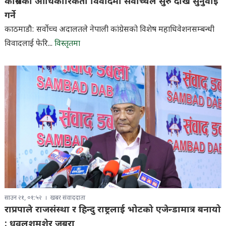
काँग्रेसको आधिकारिकता विवादमा सर्वोच्चले सुरु देखि सुनुवाइ
गर्ने
काठमाडौ: सर्वोच्च अदालतले नेपाली कांग्रेसको विशेष महाधिवेशनसम्बन्धी
विवादलाई फेरि...
विस्तृतमा
साउन २१, ०१:५२
खबर संवाददाता
राप्रपाले राजसंस्था र हिन्दु राष्ट्रलाई भोटको एजेन्डामात्र बनायो
: धवलशमशेर जबरा