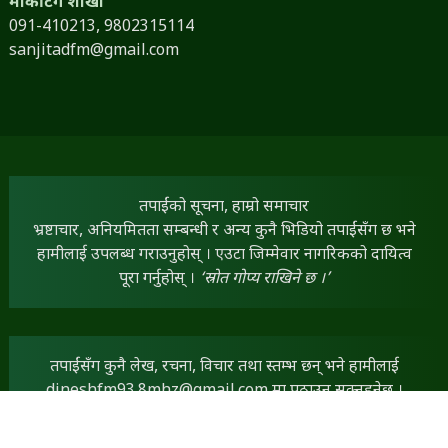
मार्केटिंग शाखा
091-410213,
9802315114
sanjitadfm@gmail.com
तपाईंको सूचना, हाम्रो समाचार
भ्रष्टाचार, अनियमितता सम्बन्धी र अन्य कुनै भिडियो तपाईंसँग छ भने
हामीलाई उपलब्ध गराउनुहोस् । एउटा जिम्मेवार नागरिकको दायित्व
पूरा गर्नुहोस् ।
‘स्रोत गोप्य राखिने छ ।’
तपाईंसँग कुनै लेख, रचना, विचार तथा स्तम्भ छन् भने हामीलाई
dineshfm93.8mhz@gmail.com
मा पठाउन सक्नुहुनेछ ।
तपाईंका सामग्रीलाई हामी प्राथमिकताका साथ प्रकाशित गर्नेछौं ।