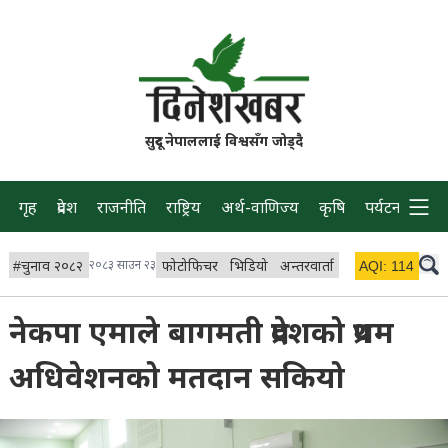
सुदूर नेपाललाई विश्वसँग जोड्दै
गृह
प्रदेश
राजनीति
राष्ट्रिय
अर्थ-वाणिज्य
कृषि
पर्यटन
प्रवास
#
चुनाव २०८२
२०८३ साउन २३
फोटोफिचर
भिडियो
अन्तरवार्ता
विचार/ब्लग
AQI:
114
लाइभ 
नेकपा एमाले बागमती प्रदेशको प्रथम
अधिवेशनको मतदान सकियो