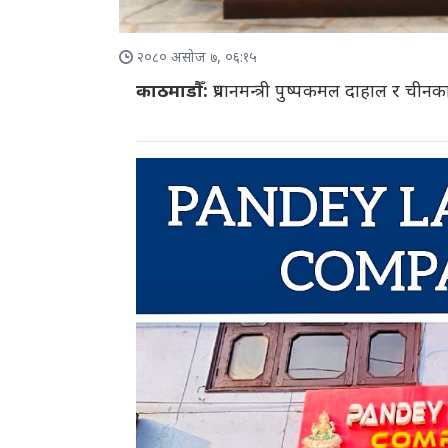
२०८० असोज ७, ०६:१५
काठमाडौँ:
प्रधानमन्त्री पुष्पकमल दाहाल र ची