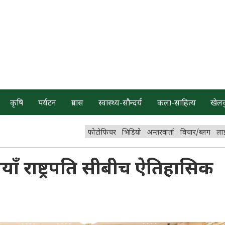
कृषि
पर्यटन
प्रवास
स्वास्थ्य-सौन्दर्य
कला-साहित्य
खेल
फोटोफिचर
भिडियो
अन्तरवार्ता
विचार/ब्लग
ला
िनियाँ राष्ट्रपति सीबीच ऐतिहासिक