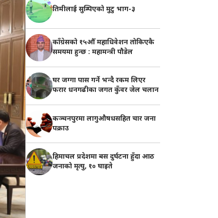
तिमीलाई सुम्पिएको मुटु भाग-३
काँग्रेसको १५औँ महाधिवेशन तोकिएकै
समयमा हुन्छ : महामन्त्री पौडेल
घर जग्गा पास गर्ने भन्दै रकम लिएर
फरार धनगढीका जगत कुँवर जेल चलान
कञ्चनपुरमा लागुऔषधसहित चार जना
पक्राउ
हिमाचल प्रदेशमा बस दुर्घटना हुँदा आठ
जनाको मृत्यु, १० घाइते