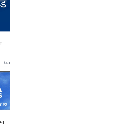
ा
विज्ञापन
ामा