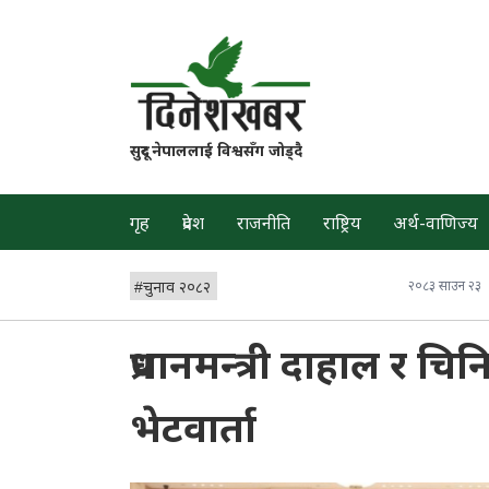
सुदूर नेपाललाई विश्वसँग जोड्दै
गृह
प्रदेश
राजनीति
राष्ट्रिय
अर्थ-वाणिज्य
#
चुनाव २०८२
२०८३ साउन २३
प्रधानमन्त्री दाहाल र च
भेटवार्ता