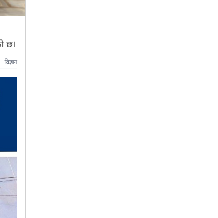
को छ।
विज्ञापन