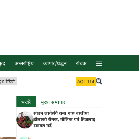
कुद
अन्तर्राष्ट्रिय
व्यापार/प्रर्वद्धन
रोचक
इभ रेडियो
AQI:
114
भर्खरै
मुख्य समाचार
साउन लागेसँगै राना थारु बस्तीमा
डोलाको रौनक, मौलिक पर्व तिजलाइ
स्वागत गर्दै