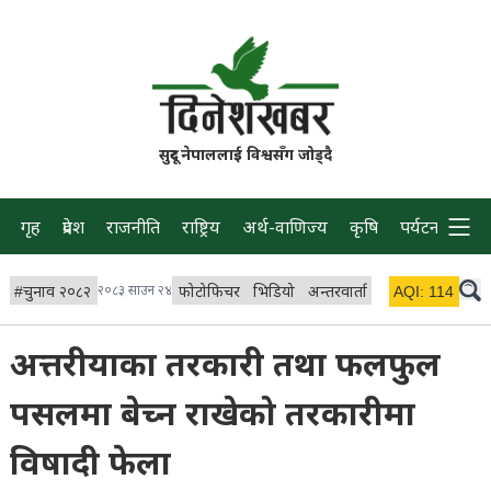
सुदूर नेपाललाई विश्वसँग जोड्दै
गृह
प्रदेश
राजनीति
राष्ट्रिय
अर्थ-वाणिज्य
कृषि
पर्यटन
प्रवास
#
चुनाव २०८२
२०८३ साउन २४
फोटोफिचर
भिडियो
अन्तरवार्ता
विचार/ब्लग
AQI:
114
लाइभ
अत्तरीयाका तरकारी तथा फलफुल
पसलमा बेच्न राखेको तरकारीमा
विषादी फेला