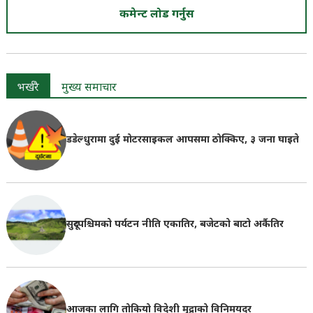
कमेन्ट लोड गर्नुस
भर्खरै
मुख्य समाचार
डडेल्धुरामा दुई मोटरसाइकल आपसमा ठोक्किए, ३ जना घाइते
सुदूरपश्चिमको पर्यटन नीति एकातिर, बजेटको बाटो अर्कैतिर
आजका लागि तोकियो विदेशी मुद्राको विनिमयदर