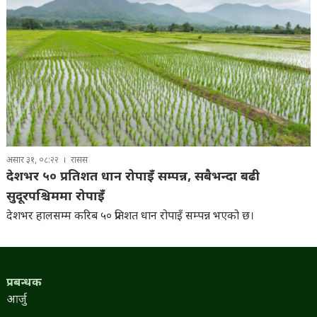
असार ३१, ०८:२२
रासस
देशभर ५० प्रतिशत धान रोपाइँ सम्पन्न, सबैभन्दा बढी
सुदूरपश्चिममा रोपाइँ
देशभर हालसम्म करिब ५० प्रतिशत धान रोपाइँ सम्पन्न भएको छ।
प्रबन्धक
आर्जु