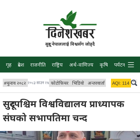
सुदूर नेपाललाई विश्वसँग जोड्दै
गृह
प्रदेश
राजनीति
राष्ट्रिय
अर्थ-वाणिज्य
कृषि
पर्यटन
प्रवास
#
चुनाव २०८२
२०८३ साउन २४
फोटोफिचर
भिडियो
अन्तरवार्ता
विचार/ब्लग
AQI:
114
लाइभ
सुदूरपश्चिम विश्वविद्यालय प्राध्यापक
संघको सभापतिमा चन्द