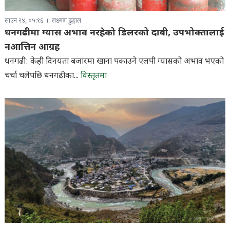
साउन २४, ०५:१६
लक्ष्मण ढुङ्गाल
धनगढीमा ग्यास अभाव नरहेको डिलरको दाबी, उपभोक्तालाई
नआत्तिन आग्रह
धनगढी: केही दिनयता बजारमा खाना पकाउने एलपी ग्यासको अभाव भएको
चर्चा चलेपछि धनगढीका...
विस्तृतमा