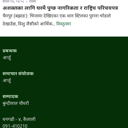
साउन २४, ०४:५८
रासस
अशक्तका लागि घरमै पुग्छ नागरिकता र राष्ट्रिय परिचयपत्र
चैनपुर (बझाङ): भित्तामा देखिएका एक थान स्टिलका पुराना भाँडाले
देखाउँछ, विशु जैसीको आर्थिक...
विस्तृतमा
प्रबन्धक
आर्जु
समाचार संयोजक
आर्जु
सम्पादक
बुन्दीलाल चौधरी
धनगढी - ४, कैलाली
091-410210