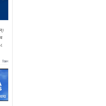
न्।
धव
४८
विज्ञापन