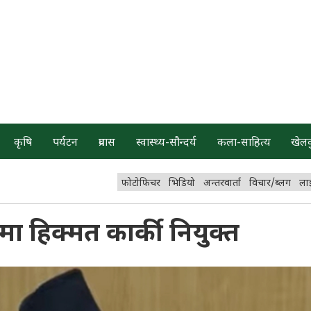
कृषि
पर्यटन
प्रवास
स्वास्थ्य-सौन्दर्य
कला-साहित्य
खेल
फोटोफिचर
भिडियो
अन्तरवार्ता
विचार/ब्लग
ला
रीमा हिक्मत कार्की नियुक्त