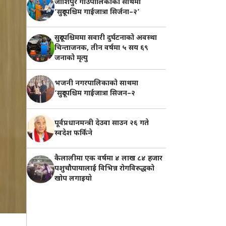
जोशिपुर गाउँपालिकाको साथमा
‘सुदूरपश्चिम गाईजात्रा सिर्जना–२’
सुदूरपश्चिममा सवारी दुर्घटनाको अवस्था
चिन्ताजनक, तीन वर्षमा ५ सय ६९
जनाको मृत्यु
भजनी नगरपालिकाको साथमा
‘सुदूरपश्चिम गाईजात्रा सिजन–२
पूर्वप्रधानमन्त्री देउवा साउन २६ गते
स्वदेश फर्किने
कैलालीमा एक वर्षमा ४ लाख ८४ हजार
पशुचौपायालाई विभिन्न रोगविरुद्धको
खोप लगाइयाे