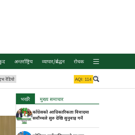
कुद
अन्तर्राष्ट्रिय
व्यापार/प्रर्वद्धन
रोचक
इभ रेडियो
AQI:
114
भर्खरै
मुख्य समाचार
काँग्रेसको आधिकारिकता विवादमा
सर्वोच्चले सुरु देखि सुनुवाइ गर्ने