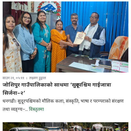
साउन २१, ०५:११
लक्ष्मण ढुङ्गाल
जोशिपुर गाउँपालिकाको साथमा ‘सुदूरपश्चिम गाईजात्रा
सिर्जना–२’
धनगढी। सुदूरपश्चिमको मौलिक कला, संस्कृति, भाषा र परम्पराको संरक्षण
तथा व्यङ्ग्य–...
विस्तृतमा