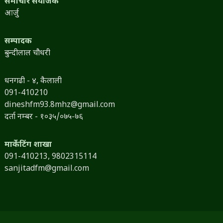
समाचार संयोजक
आर्जु
सम्पादक
बुन्दीलाल चौधरी
धनगढी - ४, कैलाली
091-410210
dineshfm93.8mhz@gmail.com
दर्ता नम्बर - १०३५/०७५-७६
मार्केटिंग शाखा
091-410213,
9802315114
sanjitadfm@gmail.com