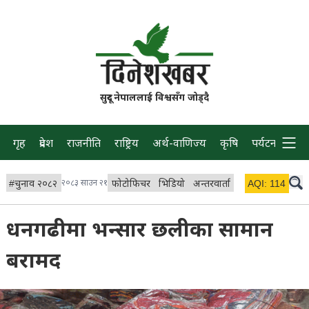
सुदूर नेपाललाई विश्वसँग जोड्दै
गृह
प्रदेश
राजनीति
राष्ट्रिय
अर्थ-वाणिज्य
कृषि
पर्यटन
प्रवास
#
चुनाव २०८२
२०८३ साउन २१
फोटोफिचर
भिडियो
अन्तरवार्ता
विचार/ब्लग
AQI:
114
लाइभ 
धनगढीमा भन्सार छलीका सामान
बरामद