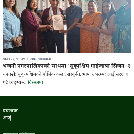
साउन २१, ०४:३०
खबर संवाददाता
भजनी नगरपालिकाको साथमा ‘सुदूरपश्चिम गाईजात्रा सिजन–२
धनगढी: सुदूरपश्चिमको मौलिक कला, संस्कृति, भाषा र परम्परालाई संरक्षण
गर्दै व्यङ्ग्य–...
विस्तृतमा
प्रबन्धक
आर्जु