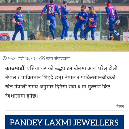
२०८० भदौ १३, ०६:०४
खबर संवाददाता
काठमाडौंः
एसिया कपको उद्धघाटन खेलमा आज घरेलु टोली
नेपाल र पाकिस्तान भिड्दै छन्। नेपाल र पाकिस्ताानबीचको
खेल नेपाली समय अनुसार दिउँसो सवा ३ मा मुल्तान क्रिकेट
रंगशालामा हुनेछ।
विज्ञापन