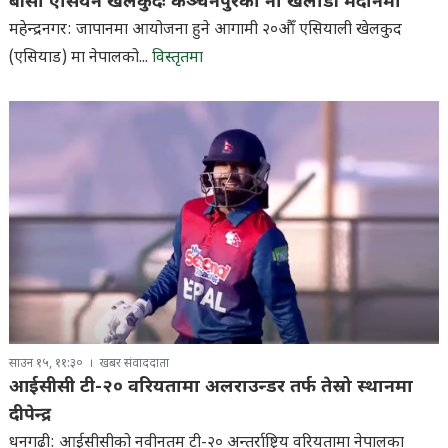
बीसौँ एसियन खेलकुदः कञ्चनपुरका नौ खेलाडी मैदानमा
महेन्द्रनगर: जापानमा आयोजना हुने आगामी २०औँ एसियाली खेलकुद
(एसियाड) मा नेपालको...
विस्तृतमा
साउन १५, ११:३०
खबर संवाददाता
आईसीसी टी-२० वरियतामा अलराउन्डर तर्फ तेस्रो स्थानमा
दीपेन्द्र
धनगढी: आईसीसीको नवीनतम टी-२० अन्तर्राष्ट्रिय वरियतामा नेपालका