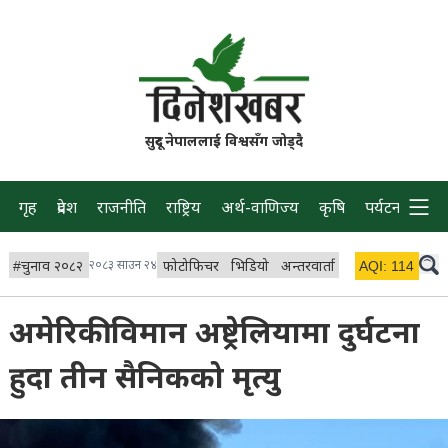
सुदूर नेपाललाई विश्वसँग जोड्दै
गृह
प्रदेश
राजनीति
राष्ट्रिय
अर्थ-वाणिज्य
कृषि
पर्यटन
प्रवास
#
चुनाव २०८२
२०८३ साउन २४
फोटोफिचर
भिडियो
अन्तरवार्ता
विचार/ब्लग
AQI:
114
लाइभ
अमेरिकी विमान अष्ट्रेलियामा दुर्घटना
हुदा तीन सैनिकको मृत्यु