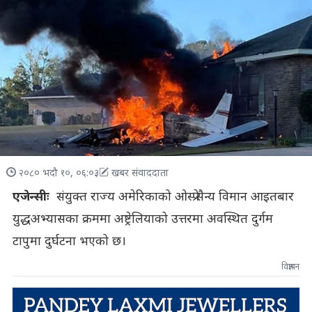
२०८० भदौ १०, ०६:०३
खबर संवाददाता
एजेन्सीः
संयुक्त राज्य अमेरिकाको ओस्प्रे सैन्य विमान आइतबार
युद्धअभ्यासका क्रममा अष्ट्रेलियाको उत्तरमा अवस्थित दुर्गम
टापुमा दुर्घटना भएको छ।
विज्ञापन