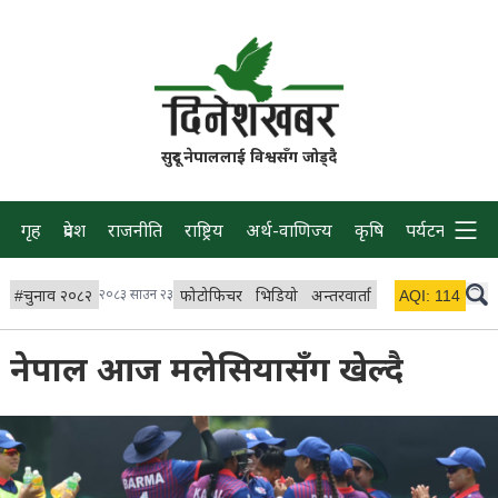
सुदूर नेपाललाई विश्वसँग जोड्दै
गृह
प्रदेश
राजनीति
राष्ट्रिय
अर्थ-वाणिज्य
कृषि
पर्यटन
प्रवास
#
चुनाव २०८२
२०८३ साउन २३
फोटोफिचर
भिडियो
अन्तरवार्ता
विचार/ब्लग
AQI:
114
लाइभ 
नेपाल आज मलेसियासँग खेल्दै