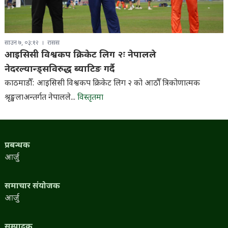
साउन ७, ०३:१२
रासस
आइसिसी विश्वकप क्रिकेट लिग २ः नेपालले
नेदरल्यान्ड्सविरुद्ध ब्याटिङ गर्दै
काठमाडौँ: आइसिसी विश्वकप क्रिकेट लिग २ को आठौँ त्रिकोणात्मक
श्रृङ्खलाअन्तर्गत नेपालले...
विस्तृतमा
प्रबन्धक
आर्जु
समाचार संयोजक
आर्जु
सम्पादक