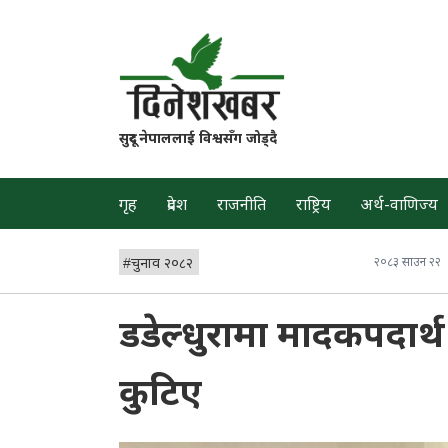
सुदूर नेपाललाई विश्वसँग जोड्दै
गृह
प्रदेश
राजनीति
राष्ट्रिय
अर्थ-वाणिज्य
#
चुनाव २०८२
२०८३ साउन २२
डडेल्धुरामा मादकपदार्
कुटिए