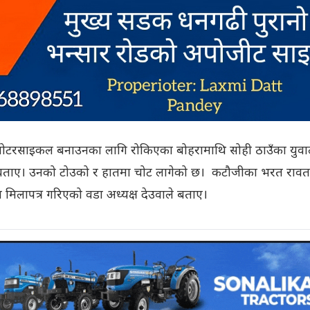
मोटरसाइकल बनाउनका लागि रोकिएका बोहरामाथि सोही ठाउँका युवा
े बताए। उनको टोउको र हातमा चोट लागेको छ। कटौजीका भरत रावत
 मिलापत्र गरिएको वडा अध्यक्ष देउवाले बताए।