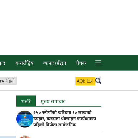
कुद
अन्तर्राष्ट्रिय
व्यापार/प्रर्वद्धन
रोचक
इभ रेडियो
AQI:
114
भर्खरै
मुख्य समाचार
२५० रुपैयाँको खरिदमा १० लाखको
उपहार, करदाता प्रोत्साहन कार्यक्रमका
पहिलो विजेता सार्वजनिक