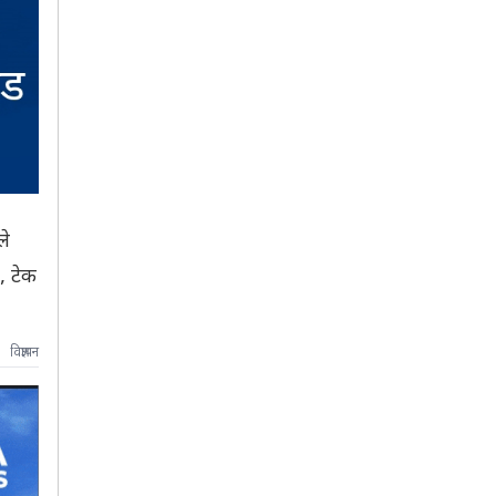
ले
, टेक
विज्ञापन