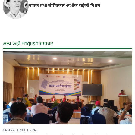
गायक तथा संगीतकार अशोक राईको निधन
अन्य केही English समाचार
साउन २२, ०६:०३
रासस