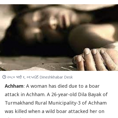
२०८० भदौ १, ०१:५१
Dineshkhabar Desk
Achham
: A woman has died due to a boar
attack in Achham. A 26-year-old Dila Bayak of
Turmakhand Rural Municipality-3 of Achham
was killed when a wild boar attacked her on