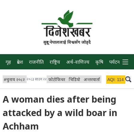
सुदूर नेपाललाई विश्वसँग जोड्दै
गृह
प्रदेश
राजनीति
राष्ट्रिय
अर्थ-वाणिज्य
कृषि
पर्यटन
प्रवास
#
चुनाव २०८२
२०८३ साउन २२
फोटोफिचर
भिडियो
अन्तरवार्ता
विचार/ब्लग
AQI:
114
लाइभ 
A woman dies after being
attacked by a wild boar in
Achham