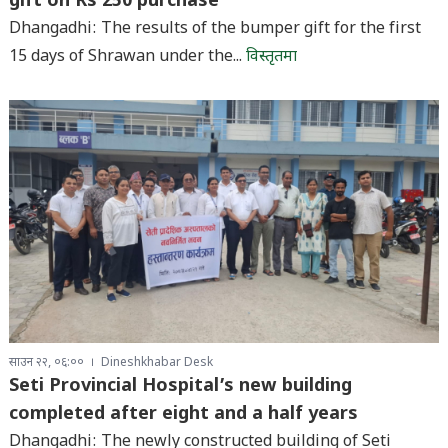
gift on Rs 250 purchase
Dhangadhi: The results of the bumper gift for the first
15 days of Shrawan under the...
विस्तृतमा
साउन २२, ०६:००
Dineshkhabar Desk
Seti Provincial Hospital’s new building
completed after eight and a half years
Dhangadhi: The newly constructed building of Seti