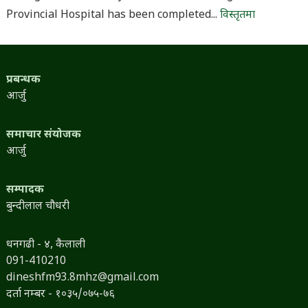
Provincial Hospital has been completed...
विस्तृतमा
प्रबन्धक
आर्जु
समाचार संयोजक
आर्जु
सम्पादक
बुन्दीलाल चौधरी
धनगढी - ४, कैलाली
091-410210
dineshfm93.8mhz@gmail.com
दर्ता नम्बर - १०३५/०७५-७६