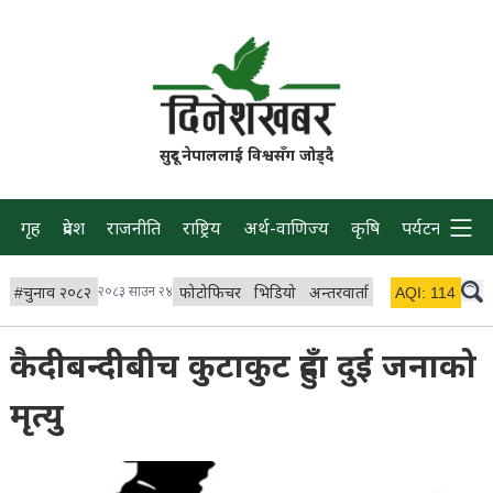
सुदूर नेपाललाई विश्वसँग जोड्दै
गृह
प्रदेश
राजनीति
राष्ट्रिय
अर्थ-वाणिज्य
कृषि
पर्यटन
प्रवास
#
चुनाव २०८२
२०८३ साउन २४
फोटोफिचर
भिडियो
अन्तरवार्ता
विचार/ब्लग
AQI:
114
लाइभ
कैदीबन्दीबीच कुटाकुट हुँदा दुई जनाको
मृत्यु