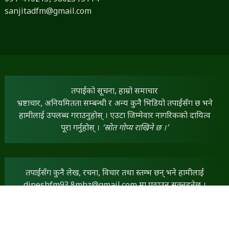
sanjitadfm@gmail.com
तपाईंको सूचना, हाम्रो समाचार
भ्रष्टाचार, अनियमितता सम्बन्धी र अन्य कुनै भिडियो तपाईंसँग छ भने
हामीलाई उपलब्ध गराउनुहोस् । एउटा जिम्मेवार नागरिकको दायित्व
पूरा गर्नुहोस् ।
‘स्रोत गोप्य राखिने छ ।’
तपाईंसँग कुनै लेख, रचना, विचार तथा स्तम्भ छन् भने हामीलाई
dineshfm93.8mhz@gmail.com
मा पठाउन सक्नुहुनेछ ।
तपाईंका सामग्रीलाई हामी प्राथमिकताका साथ प्रकाशित गर्नेछौं ।