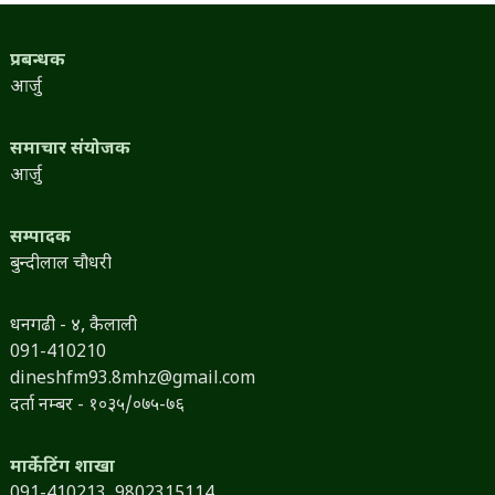
प्रबन्धक
आर्जु
समाचार संयोजक
आर्जु
सम्पादक
बुन्दीलाल चौधरी
धनगढी - ४, कैलाली
091-410210
dineshfm93.8mhz@gmail.com
दर्ता नम्बर - १०३५/०७५-७६
मार्केटिंग शाखा
091-410213,
9802315114