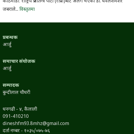
काठमाडौँ: राष्ट्रिय प्रजातन्त्र पार्टी (राप्रपा)बाट अलग भएका डा. धवलशमशेर
जबराले...
विस्तृतमा
प्रबन्धक
आर्जु
समाचार संयोजक
आर्जु
सम्पादक
बुन्दीलाल चौधरी
धनगढी - ४, कैलाली
091-410210
dineshfm93.8mhz@gmail.com
दर्ता नम्बर - १०३५/०७५-७६