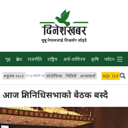
सुदूर नेपाललाई विश्वसँग जोड्दै
गृह
प्रदेश
राजनीति
राष्ट्रिय
अर्थ-वाणिज्य
कृषि
पर्यटन
प्रवास
#
चुनाव २०८२
२०८३ साउन २३
फोटोफिचर
भिडियो
अन्तरवार्ता
विचार/ब्लग
AQI:
114
लाइभ 
आज प्रतिनिधिसभाको बैठक बस्दै