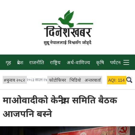
सुदूर नेपाललाई विश्वसँग जोड्दै
गृह
प्रदेश
राजनीति
राष्ट्रिय
अर्थ-वाणिज्य
कृषि
पर्यटन
प्रवास
#
चुनाव २०८२
२०८३ साउन २४
फोटोफिचर
भिडियो
अन्तरवार्ता
विचार/ब्लग
AQI:
114
लाइभ
माओवादीको केन्द्रीय समिति बैठक
आजपनि बस्ने