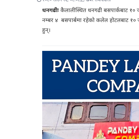
२०८० साउन १६, ०८:०८
खबर संवाददाता
धनगढीः
कैलालीस्थित धनगढी बसपार्कबाट १० ज
नम्बर ४ बसपार्बमा रहेको कलेल होटलबाट १० 
हुन्।