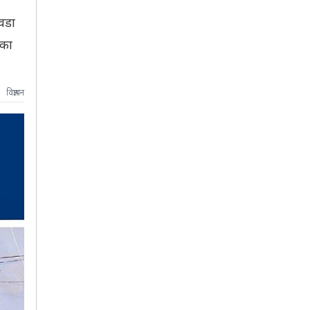
वडा
ेका
विज्ञापन