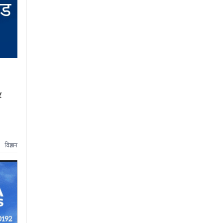
र
विज्ञापन