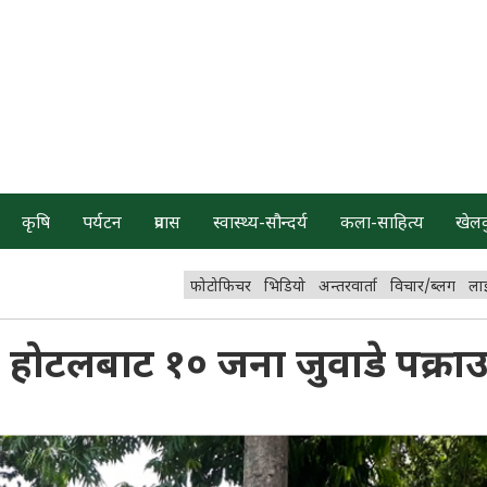
कृषि
पर्यटन
प्रवास
स्वास्थ्य-सौन्दर्य
कला-साहित्य
खेल
फोटोफिचर
भिडियो
अन्तरवार्ता
विचार/ब्लग
ला
होटलबाट १० जना जुवाडे पक्रा