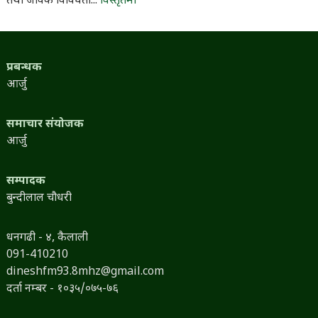
तथा जैविक विविधता...
विस्तृतमा
प्रबन्धक
आर्जु
समाचार संयोजक
आर्जु
सम्पादक
बुन्दीलाल चौधरी
धनगढी - ४, कैलाली
091-410210
dineshfm93.8mhz@gmail.com
दर्ता नम्बर - १०३५/०७५-७६