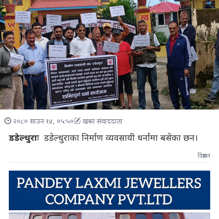
२०८० साउन १४, ०५:५०
खबर संवाददाता
डडेल्धुराः
डडेल्धुराका निर्माण व्यवसायी धर्नामा बसेका छन।
विज्ञापन