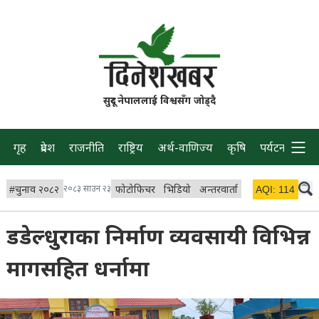
सुदूर नेपाललाई विश्वसँग जोड्दै
गृह
प्रदेश
राजनीति
राष्ट्रिय
अर्थ-वाणिज्य
कृषि
पर्यटन
प्रवास
#
चुनाव २०८२
२०८३ साउन २३
फोटोफिचर
भिडियो
अन्तरवार्ता
विचार/ब्लग
AQI:
114
लाइभ 
डडेल्धुराका निर्माण व्यवसायी विभिन्न
मागसहित धर्नामा