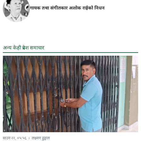
गायक तथा संगीतकार अशोक राईको निधन
अन्य केही प्रदेश समाचार
साउन २२, ०५:५६
लक्ष्मण ढुङ्गाल