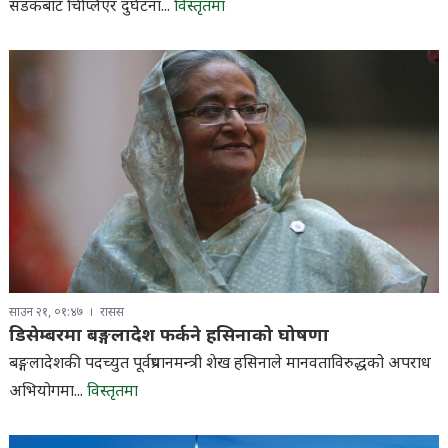
सडकबाट चिप्लिएर दुर्घटना...
विस्तृतमा
साउन २१, ०१:४७
रासस
डिसेम्बरमा बङ्गलादेश फर्कने हसिनाको घोषणा
बङ्गलादेशकी पदच्युत पूर्वप्रधानमन्त्री शेख हसिनाले मानवताविरुद्धको अपराध
अभियोगमा...
विस्तृतमा