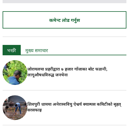
कमेन्ट लोड गर्नुस
भर्खरै
मुख्य समाचार
जोरायलमा प्रहरीद्वारा ७ हजार गाँजाका बोट फडानी,
लागूऔषधविरुद्ध जनचेना
शिवपुरी धाममा अनेरास्ववियु ऐश्वर्य क्याम्पस कमिटीको बृहत्
सरसफाइ