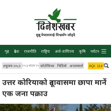
सुदूर नेपाललाई विश्वसँग जोड्दै
गृह
प्रदेश
राजनीति
राष्ट्रिय
अर्थ-वाणिज्य
कृषि
पर्यटन
प्रवास
#
चुनाव २०८२
२०८३ साउन २५
फोटोफिचर
भिडियो
अन्तरवार्ता
विचार/ब्लग
AQI:
114
लाइभ
उत्तर कोरियाको दूतावासमा छापा मार्ने
एक जना पक्राउ