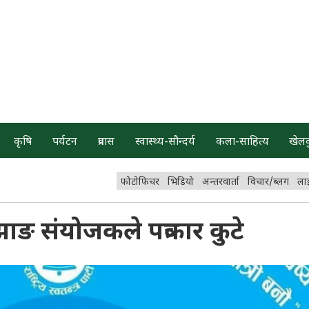
कृषि
पर्यटन
प्रवास
स्वास्थ्य-सौन्दर्य
कला-साहित्य
खेल
फोटोफिचर
भिडियो
अन्तरवार्ता
विचार/ब्लग
ला
का बझाङ संयोजकले पत्रकार कुटे