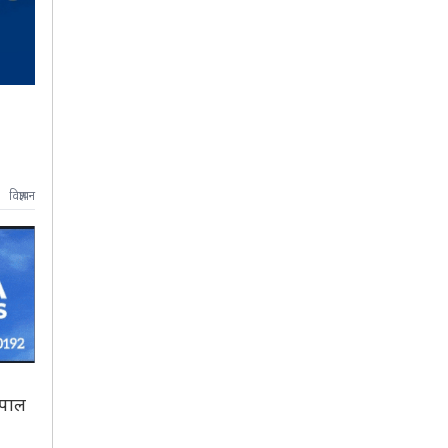
विज्ञापन
ेपाल