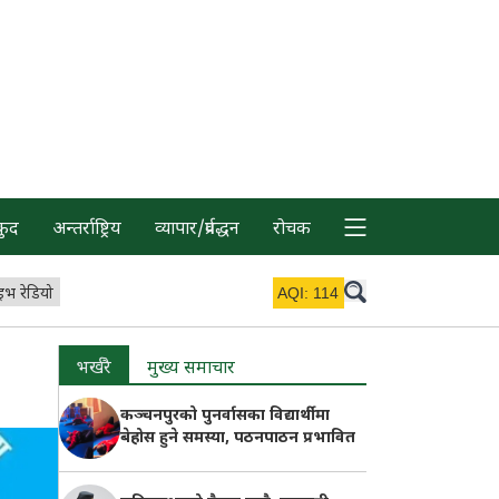
कुद
अन्तर्राष्ट्रिय
व्यापार/प्रर्वद्धन
रोचक
इभ रेडियो
AQI:
114
भर्खरै
मुख्य समाचार
कञ्चनपुरको पुनर्वासका विद्यार्थीमा
बेहोस हुने समस्या, पठनपाठन प्रभावित