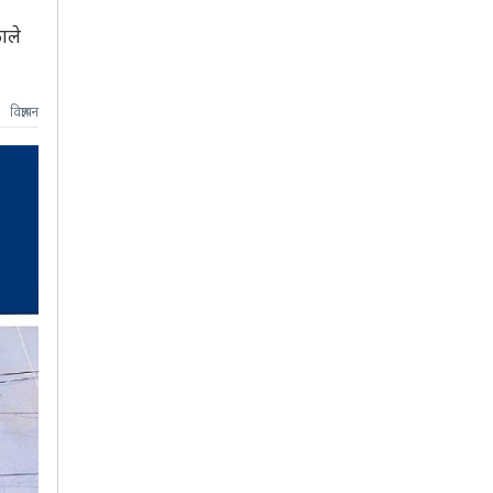
ाले
विज्ञापन