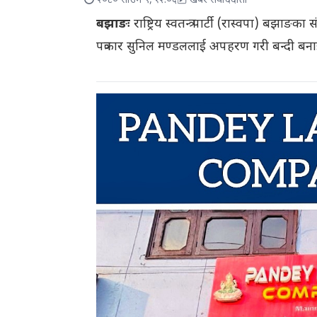
२०८० साउन ९, १२:०६
खबर संवाददाता
बझाङः
राष्ट्रिय स्वतन्त्र पार्टी (रास्वपा) बझा
पत्रकार सुनिल मण्डललाई अपहरण गरी बन्दी बनाइ