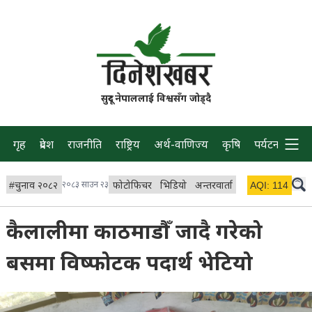
सुदूर नेपाललाई विश्वसँग जोड्दै
गृह
प्रदेश
राजनीति
राष्ट्रिय
अर्थ-वाणिज्य
कृषि
पर्यटन
प्रवास
#
चुनाव २०८२
२०८३ साउन २३
फोटोफिचर
भिडियो
अन्तरवार्ता
विचार/ब्लग
AQI:
114
लाइभ 
कैलालीमा काठमाडौँ जादै गरेको
बसमा विष्फोटक पदार्थ भेटियो