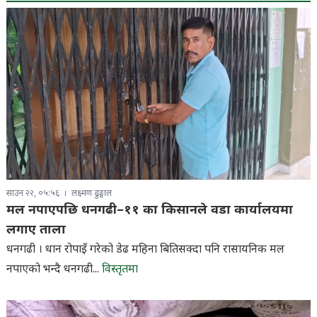
साउन २२, ०५:५६
लक्ष्मण ढुङ्गाल
मल नपाएपछि धनगढी–११ का किसानले वडा कार्यालयमा
लगाए ताला
धनगढी । धान रोपाइँ गरेको डेढ महिना बितिसक्दा पनि रासायनिक मल
नपाएको भन्दै धनगढी...
विस्तृतमा