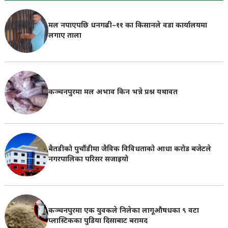
मल नपाएपछि धनगढी–११ का किसानले वडा कार्यालयमा
लगाए ताला
कञ्चनपुरमा मल अभाव किन भन्ने प्रश्न यथावत
बैतडीको पुर्चौडीमा जैविक विविधताको आधा करोड बजेटले
नगरपालिका परिसर सजाइयो
कञ्चनपुरमा एक युवकले निलेका लागूऔषधका ९ वटा
प्लास्टिकका पुडिया दिसाबाट बरामद