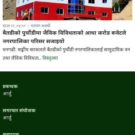
साउन २२, ०४:५०
नारायण अवस्थी
बैतडीको पुर्चौडीमा जैविक विविधताको आधा करोड बजेटले
नगरपालिका परिसर सजाइयो
धनगढी: सङ्घीय सरकारले बैतडीको पुर्चौडी नगरपालिकालाई सामुदायिक वन
तथा जैविक विविधता...
विस्तृतमा
प्रबन्धक
आर्जु
समाचार संयोजक
आर्जु