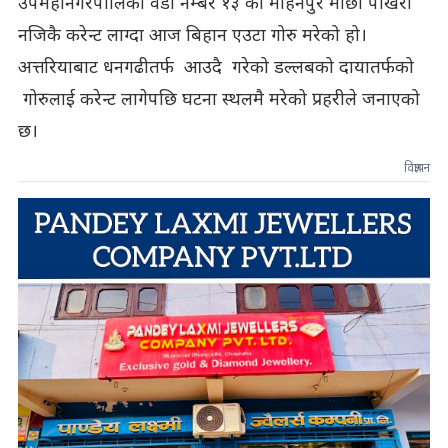
उपमहानगरपालिका वडा नम्बर १३ को मोहनपुर माछा पोखरी
नजिकै करेन्ट लाग्दा आज बिहान एउटा गोरु मरेको हो।
अत्तरियाबाट धनगढीतर्फ आउदै गरेको डल्लबको दायातर्फको
गोरुलाई करेन्ट लागेपछि घटना स्थलमै मरेको प्रहरीले जनाएको
छ।
विज्ञापन