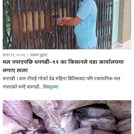
साउन २२, ०५:५६
लक्ष्मण ढुङ्गाल
मल नपाएपछि धनगढी–११ का किसानले वडा कार्यालयमा
लगाए ताला
धनगढी । धान रोपाइँ गरेको डेढ महिना बितिसक्दा पनि रासायनिक मल
नपाएको भन्दै धनगढी...
विस्तृतमा