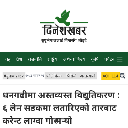
सुदूर नेपाललाई विश्वसँग जोड्दै
गृह
प्रदेश
राजनीति
राष्ट्रिय
अर्थ-वाणिज्य
कृषि
पर्यटन
प्रवास
#
चुनाव २०८२
२०८३ साउन २३
फोटोफिचर
भिडियो
अन्तरवार्ता
विचार/ब्लग
AQI:
114
लाइभ 
धनगढीमा अस्तव्यस्त विद्युतिकरण :
६ लेन सडकमा लतारिएको तारबाट
करेन्ट लाग्दा गोरु मर्‍यो