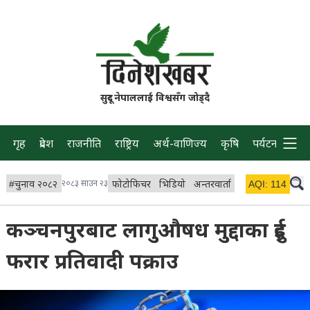
सुदूर नेपाललाई विश्वसँग जोड्दै
गृह
प्रदेश
राजनीति
राष्ट्रिय
अर्थ-वाणिज्य
कृषि
पर्यटन
प्रवास
#
चुनाव २०८२
२०८३ साउन २३
फोटोफिचर
भिडियो
अन्तरवार्ता
विचार/ब्लग
AQI:
114
लाइभ 
कञ्चनपुरबाट लागुऔषध मुद्दाका दुई
फरार प्रतिवादी पक्राउ