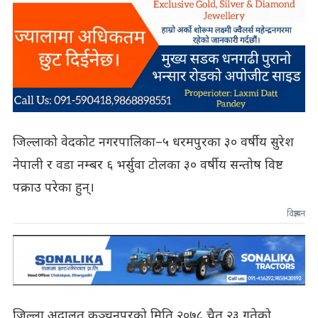
जिल्लाको वेदकोट नगरपालिका–५ धरमपुरका ३० वर्षीय सुरेश
नेपाली र वडा नम्बर ६ भर्सुवा टोलका ३० वर्षीय सन्तोष विष्ट
पक्राउ परेका हुन्।
विज्ञापन
जिल्ला अदालत कञ्चनपुरको मिति २०७८ चैत २३ गतेको