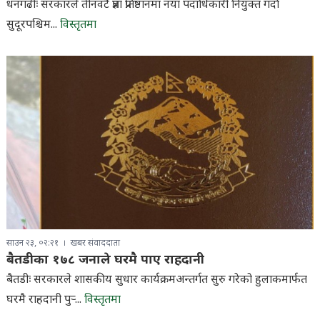
धनगढीः सरकारले तीनवटै प्रज्ञा प्रतिष्ठानमा नयाँ पदाधिकारी नियुक्त गर्दा
सुदूरपश्चिम...
विस्तृतमा
साउन २३, ०२:२१
खबर संवाददाता
बैतडीका १७८ जनाले घरमै पाए राहदानी
बैतडीः सरकारले शासकीय सुधार कार्यक्रमअन्तर्गत सुरु गरेको हुलाकमार्फत
घरमै राहदानी पुर्‍...
विस्तृतमा