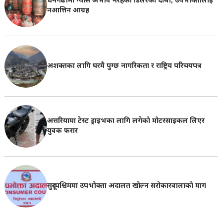
धनगढीमा ग्यास अभाव नरहेको डिलरको दाबी, उपभोक्तालाई
नआत्तिन आग्रह
अशक्तका लागि घरमै पुग्छ नागरिकता र राष्ट्रिय परिचयपत्र
अत्तरियामा टेस्ट ड्राइभका लागि लगेको मोटरसाइकल लिएर
युवक फरार
सुदूरपश्चिममा उपभोक्ता अदालत खोल्न सरोकारवालाको माग