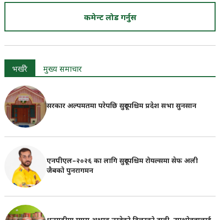
कमेन्ट लोड गर्नुस
भर्खरै
मुख्य समाचार
सरकार अल्पमतमा परेपछि सुदूरपश्चिम प्रदेश सभा सुनसान
एनपीएल–२०२६ का लागि सुदूरपश्चिम रोयल्समा सेफ अली
जैबको पुनरागमन