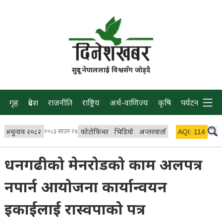
सुदूर नेपाललाई विश्वसँग जोड्दै
गृह
प्रदेश
राजनीति
राष्ट्रिय
अर्थ-वाणिज्य
कृषि
पर्यटन
प्रवास
#
चुनाव २०८२
२०८३ साउन २४
फोटोफिचर
भिडियो
अन्तरवार्ता
विचार/ब्लग
AQI:
114
लाइभ
धनगढीको मेनरोडको काम अलपत्र
नपार्न आयोजना कार्यान्वयन
इकाईलाई रास्वपाको पत्र