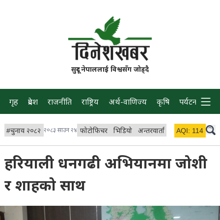
सुदूर नेपाललाई विश्वसँग जोड्दै
गृह
प्रदेश
राजनीति
राष्ट्रिय
अर्थ-वाणिज्य
कृषि
पर्यटन
प्रवास
#
चुनाव २०८२
२०८३ साउन २४
फोटोफिचर
भिडियो
अन्तरवार्ता
विचार/ब्लग
AQI:
114
लाइभ
हरियाली धनगढी अभियानमा जोशी
र शाहको साथ