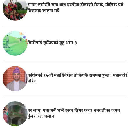
साउन लागेसँगै राना थारु बस्तीमा डोलाको रौनक, मौलिक पर्व
तिजलाइ स्वागत गर्दै
तिमीलाई सुम्पिएको मुटु भाग-३
काँग्रेसको १५औँ महाधिवेशन तोकिएकै समयमा हुन्छ : महामन्त्री
पौडेल
घर जग्गा पास गर्ने भन्दै रकम लिएर फरार धनगढीका जगत
कुँवर जेल चलान