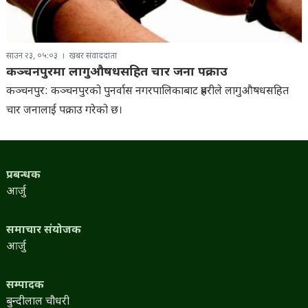
साउन २३, ०५:०३
खबर संवाददाता
कञ्चनपुरमा लागुऔषधसहित चार जना पक्राउ
कञ्चनपुर: कञ्चनपुरको पुनर्वास नगरपालिकाबाट प्रहरीले लागुऔषधसहित
चार जनालाई पक्राउ गरेको छ।
प्रबन्धक
आर्जु
समाचार संयोजक
आर्जु
सम्पादक
बुन्दीलाल चौधरी