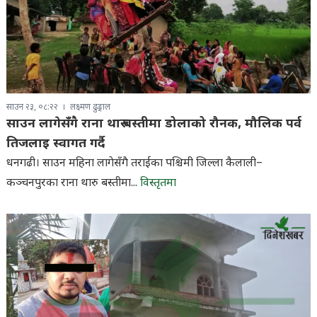
साउन २३, ०८:२२
लक्ष्मण ढुङ्गाल
साउन लागेसँगै राना थारु बस्तीमा डोलाको रौनक, मौलिक पर्व
तिजलाइ स्वागत गर्दै
धनगढी। साउन महिना लागेसँगै तराईका पश्चिमी जिल्ला कैलाली–
कञ्चनपुरका राना थारु बस्तीमा...
विस्तृतमा