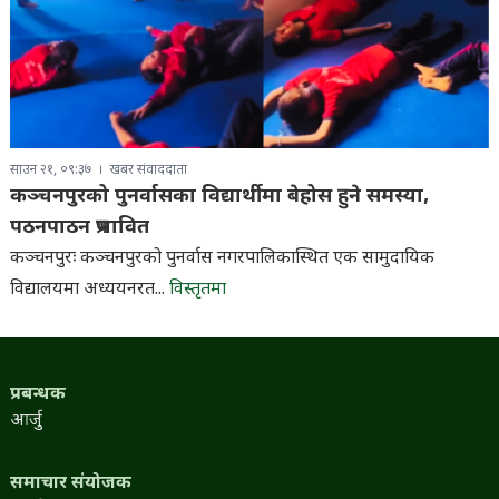
साउन २१, ०९:३७
खबर संवाददाता
कञ्चनपुरको पुनर्वासका विद्यार्थीमा बेहोस हुने समस्या,
पठनपाठन प्रभावित
कञ्चनपुरः कञ्चनपुरको पुनर्वास नगरपालिकास्थित एक सामुदायिक
विद्यालयमा अध्ययनरत...
विस्तृतमा
प्रबन्धक
आर्जु
समाचार संयोजक