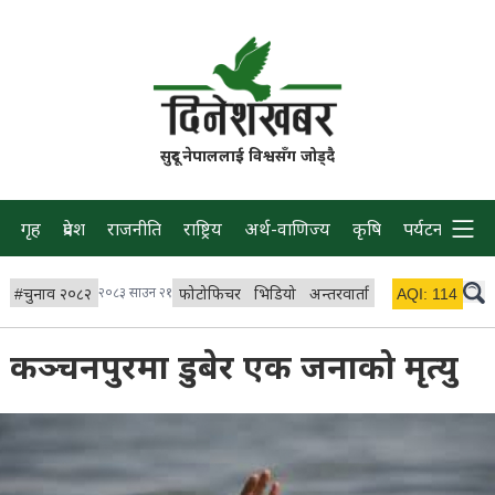
सुदूर नेपाललाई विश्वसँग जोड्दै
गृह
प्रदेश
राजनीति
राष्ट्रिय
अर्थ-वाणिज्य
कृषि
पर्यटन
प्रवास
#
चुनाव २०८२
२०८३ साउन २१
फोटोफिचर
भिडियो
अन्तरवार्ता
विचार/ब्लग
AQI:
114
लाइभ 
कञ्चनपुरमा डुबेर एक जनाको मृत्यु