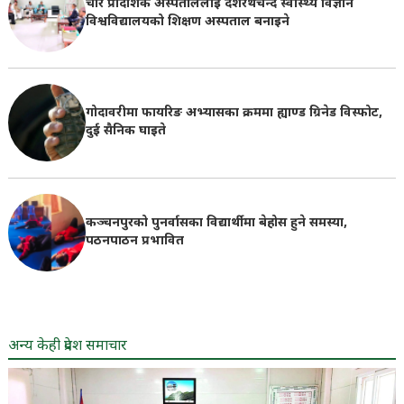
चार प्रादेशिक अस्पताललाई दशरथचन्द स्वास्थ्य विज्ञान
विश्वविद्यालयको शिक्षण अस्पताल बनाइने
गोदावरीमा फायरिङ अभ्यासका क्रममा ह्याण्ड ग्रिनेड विस्फोट,
दुई सैनिक घाइते
कञ्चनपुरको पुनर्वासका विद्यार्थीमा बेहोस हुने समस्या,
पठनपाठन प्रभावित
अन्य केही प्रदेश समाचार