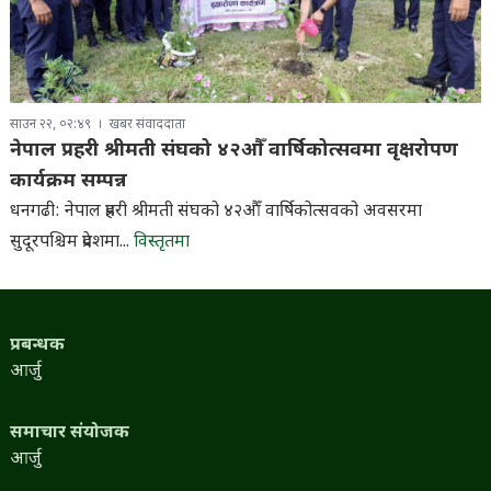
साउन २२, ०२:४९
खबर संवाददाता
नेपाल प्रहरी श्रीमती संघको ४२औँ वार्षिकोत्सवमा वृक्षरोपण
कार्यक्रम सम्पन्न
धनगढी: नेपाल प्रहरी श्रीमती संघको ४२औँ वार्षिकोत्सवको अवसरमा
सुदूरपश्चिम प्रदेशमा...
विस्तृतमा
प्रबन्धक
आर्जु
समाचार संयोजक
आर्जु