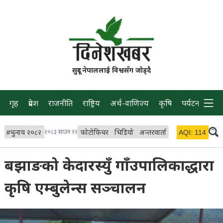
सुदूर नेपाललाई विश्वसँग जोड्दै
गृह
प्रदेश
राजनीति
राष्ट्रिय
अर्थ-वाणिज्य
कृषि
पर्यटन
प्रवास
#
चुनाव २०८२
२०८३ साउन २२
फोटोफिचर
भिडियो
अन्तरवार्ता
विचार/ब्लग
AQI:
114
लाइभ 
बझाङको केदारस्युँ गाँउपालिकाद्धारा
कृषि एम्बुलेन्स सञ्चालन