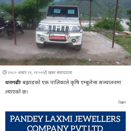
२०८० असार २१, ११:००
खबर संवाददाता
धनगढीः
बझाङको एक पालिकाले कृषि एम्बुलेन्स सञ्चालनमा
ल्याएको छ।
विज्ञापन