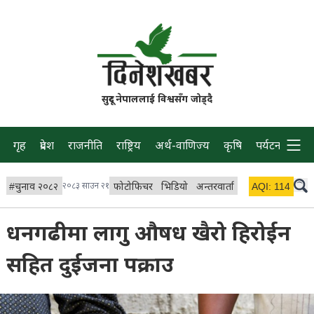
सुदूर नेपाललाई विश्वसँग जोड्दै
गृह
प्रदेश
राजनीति
राष्ट्रिय
अर्थ-वाणिज्य
कृषि
पर्यटन
प्रवास
#
चुनाव २०८२
२०८३ साउन २१
फोटोफिचर
भिडियो
अन्तरवार्ता
विचार/ब्लग
AQI:
114
लाइभ 
धनगढीमा लागु औषध खैरो हिरोईन
सहित दुईजना पक्राउ