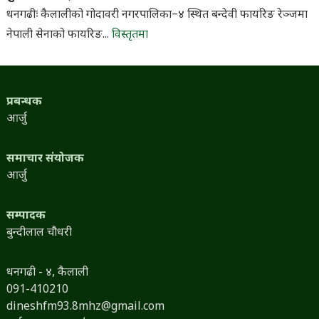
धनगढीः कैलालीको गोदावरी नगरपालिका–४ स्थित बन्देवी फायरिङ रेञ्जमा
नेपाली सेनाको फायरिङ...
विस्तृतमा
प्रबन्धक
आर्जु
समाचार संयोजक
आर्जु
सम्पादक
बुन्दीलाल चौधरी
धनगढी - ४, कैलाली
091-410210
dineshfm93.8mhz@gmail.com