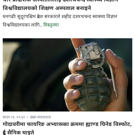
चार प्रादेशिक अस्पताललाई दशरथचन्द स्वास्थ्य विज्ञान
विश्वविद्यालयको शिक्षण अस्पताल बनाइने
धनगढीः सुदूरपश्चिम प्रदेश सरकारले शहीद दशरथचन्द स्वास्थ्य विज्ञान
विश्वविद्यालयका लागि...
विस्तृतमा
साउन २१, ०९:४२
खबर संवाददाता
गोदावरीमा फायरिङ अभ्यासका क्रममा ह्याण्ड ग्रिनेड विस्फोट,
दुई सैनिक घाइते