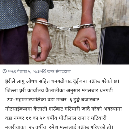
२०७६ वैशाख ५, ०७:३०
खबर संवाददाता
प्रहरीले लागु औषध सहित धनगढीबाट दुईजना पक्राउ गरेको छ।
जिल्ला प्रहरी कार्यालय कैलालीका अनुसार मंगलबार धनगढी
उप–महानगरपालिका वडा नम्बर ६ ढुङ्गे बजारबाट
मोटसाईकलमा कैलाली गाउँबाट मटियारी जादै गरेको अवस्थामा
वडा नम्बर ११ का ५१ वर्षीय मोतीलाल राना र मटियारी
नजरीयाका २५ वर्षीय रमेश मल्ललाई पक्राउ गरिएको हो।