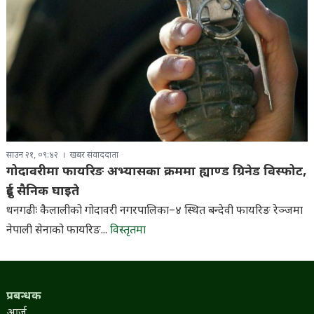
साउन २१, ०९:४२
खबर संवाददाता
गोदावरीमा फायरिङ अभ्यासका क्रममा ह्याण्ड ग्रिनेड विस्फोट,
दुई सैनिक घाइते
धनगढीः कैलालीको गोदावरी नगरपालिका–४ स्थित बन्देवी फायरिङ रेञ्जमा
नेपाली सेनाको फायरिङ...
विस्तृतमा
प्रबन्धक
आर्जु