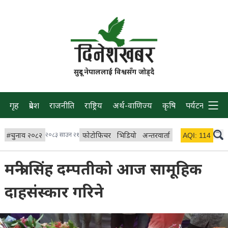
सुदूर नेपाललाई विश्वसँग जोड्दै
गृह
प्रदेश
राजनीति
राष्ट्रिय
अर्थ-वाणिज्य
कृषि
पर्यटन
प्रवास
#
चुनाव २०८२
२०८३ साउन २१
फोटोफिचर
भिडियो
अन्तरवार्ता
विचार/ब्लग
AQI:
114
लाइभ 
मन्त्री सिंह दम्पतीको आज सामूहिक
दाहसंस्कार गरिने